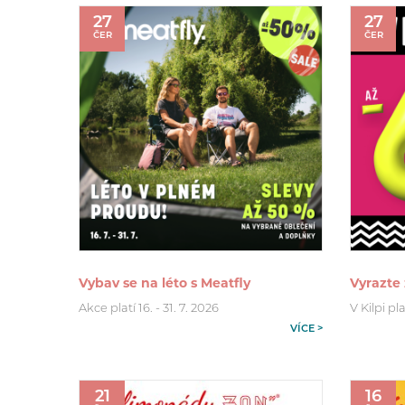
27
27
ČER
ČER
Vybav se na léto s Meatfly
Vyrazte 
Akce platí 16. - 31. 7. 2026
V Kilpi pla
VÍCE >
21
16