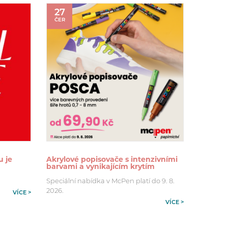
27
ČER
u je
Akrylové popisovače s intenzivními
barvami a vynikajícím krytím
Speciální nabídka v McPen platí do 9. 8.
2026.
VÍCE >
VÍCE >