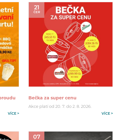
21
ČER
 proudu
Bečka za super cenu
Akce platí od 20. 7. do 2. 8. 2026.
VÍCE >
VÍCE >
07