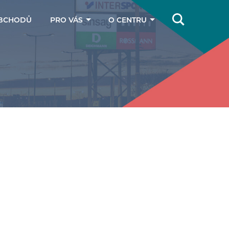
BCHODŮ
PRO VÁS
O CENTRU
Online magazín
Jak se k nám
dostanete
Dárkové poukazy
Kontakty
Parkování