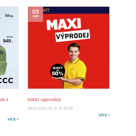
03
SRP
ok s
MAXI výprodej!
Akce platí do 31. 8. 2026
VÍCE >
VÍCE >