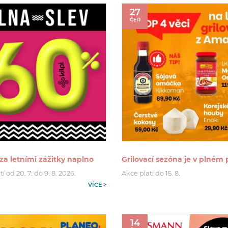
27
ČER
za letními zážitky naplno
Grilovací sezóna je v plném
tí od 20. 7. do 9. 8. 2026.
Akce platí do 15. 8.
VÍCE >
14