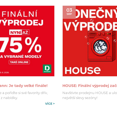
03
SRP
n: Je tady velké finále!
HOUSE: Finální výprodej zač
a pořiďte si své favority dřív,
Navštivte prodejnu HOUSE a ulo
 z nabídky.
největší slevy sezóny!
VÍCE >