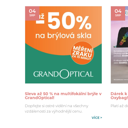
04
04
SRP
SRP
Sleva až 50 % na multifokální brýle v
Dárek k
GrandOptical!
Oxybag!
Dopřejte si ostré vidění na všechny
Platí až d
vzdálenosti za výhodnější cenu.
VÍCE >