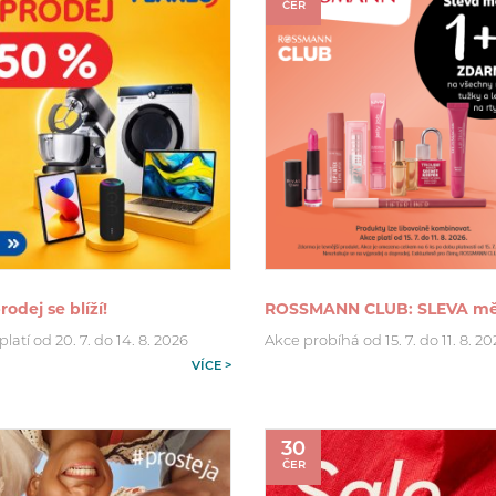
ČER
rodej se blíží!
ROSSMANN CLUB: SLEVA mě
latí od 20. 7. do 14. 8. 2026
Akce probíhá od 15. 7. do 11. 8. 2
VÍCE >
30
ČER