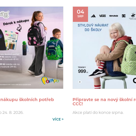
04
SRP
 nákupu školních potřeb
Připravte se na nový školní r
CCC!
o 24. 8. 2026.
Akce platí do konce srpna.
VÍCE >