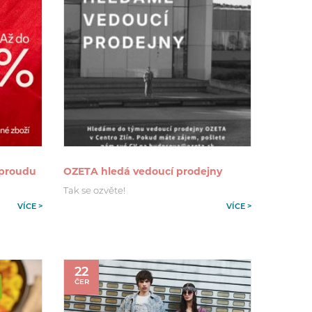
 proudu
OZETA hledá vedoucí prodejny
Tak se ozvěte!
VÍCE >
VÍCE >
22
ČER