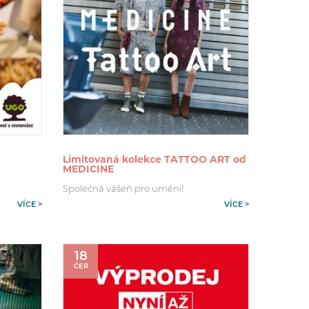
Limitovaná kolekce TATTOO ART od
MEDICINE
Společná vášeň pro umění!
VÍCE >
VÍCE >
18
ČER