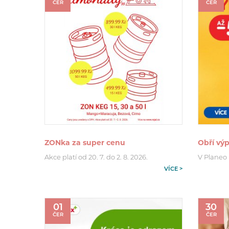
ČER
ČER
ZONka za super cenu
Obří výp
Akce platí od 20. 7. do 2. 8. 2026.
V Planeo p
VÍCE >
01
30
ČER
ČER