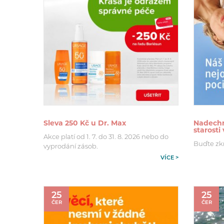
Sleva 250 Kč u Dr. Max
Nadechn
starosti
Akce platí od 1. 7. do 31. 8. 2026 nebo do
Buďte zk
vyprodání zásob.
VÍCE >
25
25
ČER
ČER