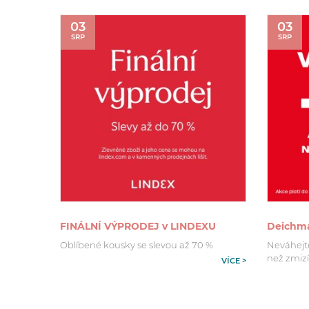
03
03
SRP
SRP
FINÁLNÍ VÝPRODEJ v LINDEXU
Deichman
Oblíbené kousky se slevou až 70 %
Neváhejte 
než zmizí
VÍCE >