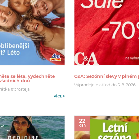
ěte se léta, vydechněte
C&A: Sezónní slevy v plném
 všedních dnů
Výprodeje platí od do 5. 8. 2026.
rátka #prosteja
VÍCE >
22
ČER