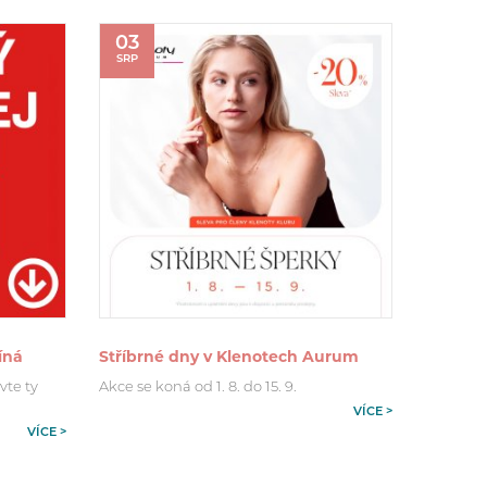
03
SRP
íná
Stříbrné dny v Klenotech Aurum
vte ty
Akce se koná od 1. 8. do 15. 9.
VÍCE >
VÍCE >