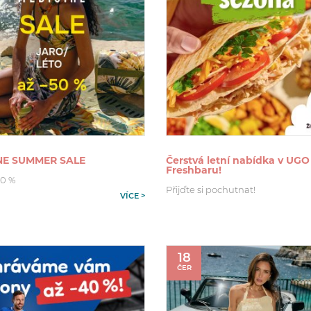
NE SUMMER SALE
Čerstvá letní nabídka v UGO
Freshbaru!
50 %
Přijďte si pochutnat!
VÍCE >
18
ČER