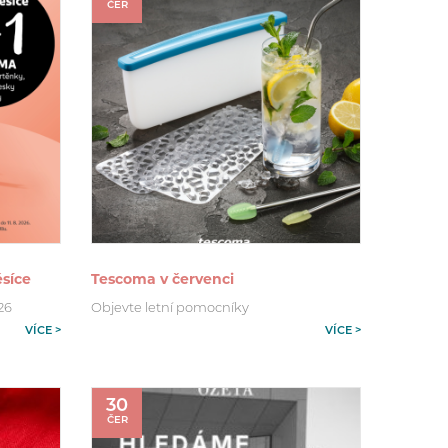
ČER
síce
Tescoma v červenci
026
Objevte letní pomocníky
VÍCE >
VÍCE >
30
ČER