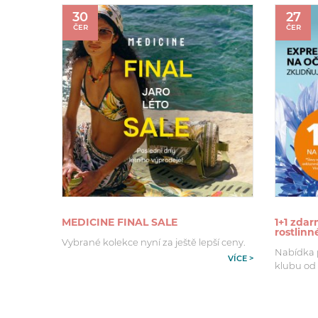
30
27
ČER
ČER
MEDICINE FINAL SALE
1+1 zdar
rostlin
Vybrané kolekce nyní za ještě lepší ceny.
Nabídka pl
VÍCE >
klubu od 2