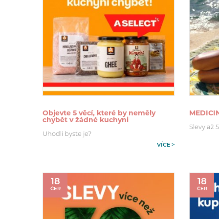
Objevte 5 věcí, které by neměly
MEDICI
chybět v žádné kuchyni
Slevy až 
Uhodli byste je?
VÍCE >
18
18
ČER
ČER