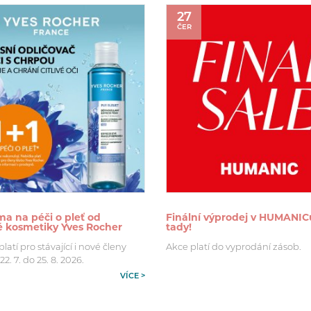
27
ČER
ma na péči o pleť od
Finální výprodej v HUMANIC
né kosmetiky Yves Rocher
tady!
atí pro stávající i nové členy
Akce platí do vyprodání zásob.
2. 7. do 25. 8. 2026.
VÍCE >