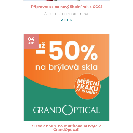
Připravte se na nový školní rok s CCC!
Akce platí do konce srpna.
VÍCE >
04
SRP
Sleva až 50 % na multifokální brýle v
GrandOptical!