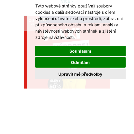
VÍCE >
Tyto webové stránky používají soubory
cookies a další sledovací nástroje s cílem
vylepšení uživatelského prostředí, zobrazení
03
přizpůsobeného obsahu a reklam, analýzy
SRP
návštěvnosti webových stránek a zjištění
zdroje návštěvnosti.
Souhlasím
Odmítám
Upravit mé předvolby
MAXI výprodej!
Akce platí do 31. 8. 2026
VÍCE >