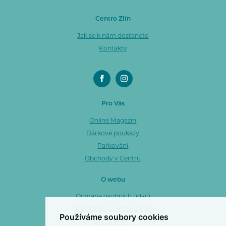
Centro Zlín
Jak se k nám dostanete
Kontakty
Pro Vás
Online Magazín
Dárkové poukazy
Parkování
Obchody v Centru
O webu
Ochrana osobních údajů
Prohlášení o přístupnosti
Používáme soubory cookies
Mapa webu