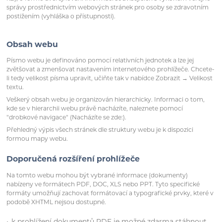
správy prostřednictvím webových stránek pro osoby se zdravotním
postižením (vyhláška o přístupnosti).
Obsah webu
Písmo webu je definováno pomocí relativních jednotek a lze jej
zvětšovat a zmenšovat nastavením internetového prohlížeče. Chcete-
li tedy velikost písma upravit, učiňte tak v nabídce Zobrazit → Velikost
textu.
Veškerý obsah webu je organizován hierarchicky. Informaci o tom,
kde se v hierarchii webu právě nacházíte, naleznete pomocí
"drobkové navigace" (Nacházíte se zde:).
Přehledný výpis všech stránek dle struktury webu je k dispozici
formou mapy webu.
Doporučená rozšíření prohlížeče
Na tomto webu mohou být vybrané informace (dokumenty)
nabízeny ve formátech PDF, DOC, XLS nebo PPT. Tyto specifické
formáty umožňují zachovat formátovací a typografické prvky, které v
podobě XHTML nejsou dostupné.