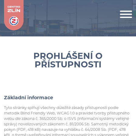
PROHLÁŠENÍ O
PŘÍSTUPNOSTI
Základní informace
Tyto stránky splňují všechny důležité zásady přístupnosti podle
metodik Blind Friendly Web, WCAG 1.0 a pravidel tvorby přístupného
webu dle zákona č. 365/2000 Sb. o ISVS (informační systémy veřejné
správy) novelizovaných zákonem č. 81/2006 Sb. Samotný metodický
pokyn (PDF, 418 kB) navazuje na vyhlášku č. 64/2008 Sb. (PDF, 478
kB), o formě uveřejňování informací souvisejících s výkonem veřejné