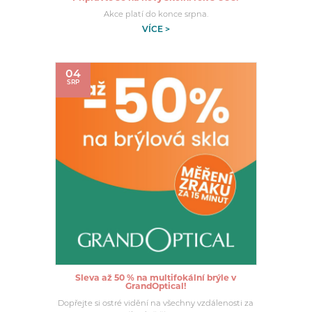
Akce platí do konce srpna.
VÍCE >
04
SRP
Sleva až 50 % na multifokální brýle v
GrandOptical!
Dopřejte si ostré vidění na všechny vzdálenosti za