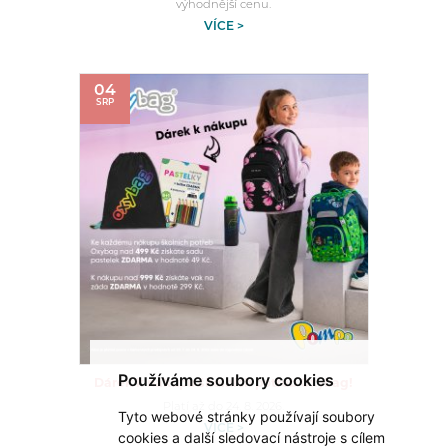
výhodnější cenu.
VÍCE >
04
SRP
Používáme soubory cookies
Dárek k nákupu školních potřeb Oxybag!
Platí až do 24. 8. 2026.
Tyto webové stránky používají soubory
VÍCE >
cookies a další sledovací nástroje s cílem