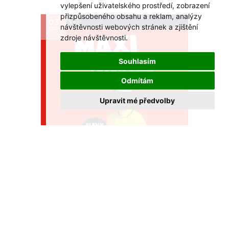
vylepšení uživatelského prostředí, zobrazení
přizpůsobeného obsahu a reklam, analýzy
03
návštěvnosti webových stránek a zjištění
SRP
zdroje návštěvnosti.
Souhlasím
Odmítám
Upravit mé předvolby
MAXI výprodej!
Akce platí do 31. 8. 2026
VÍCE >