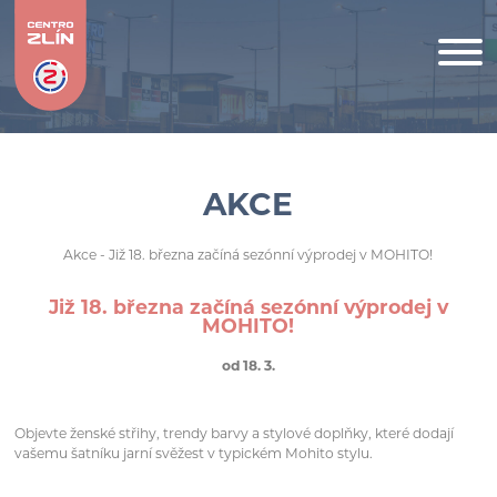
AKCE
Akce
- Již 18. března začíná sezónní výprodej v MOHITO!
Již 18. března začíná sezónní výprodej v
MOHITO!
od 18. 3.
Objevte ženské střihy, trendy barvy a stylové doplňky, které dodají
vašemu šatníku jarní svěžest v typickém Mohito stylu.