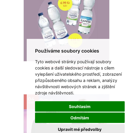
Používáme soubory cookies
Tyto webové stránky používají soubory
cookies a další sledovací nástroje s cílem
Slevové trháky v Rojalu
vylepšení uživatelského prostředí, zobrazení
Akce platí do 16.8.2026
přizpůsobeného obsahu a reklam, analýzy
VÍCE >
návštěvnosti webových stránek a zjištění
zdroje návštěvnosti.
04
SRP
Souhlasím
Odmítám
Upravit mé předvolby