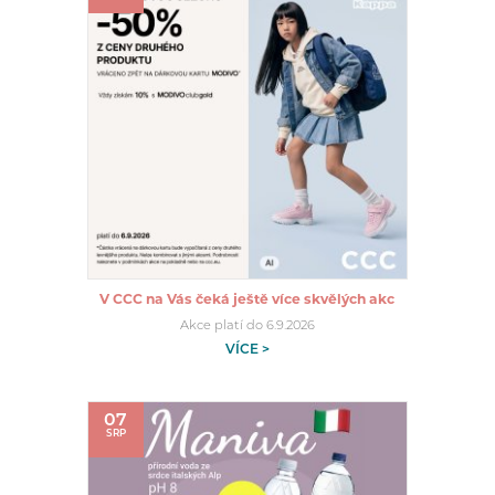
V CCC na Vás čeká ještě více skvělých akc
Akce platí do 6.9.2026
VÍCE >
07
SRP