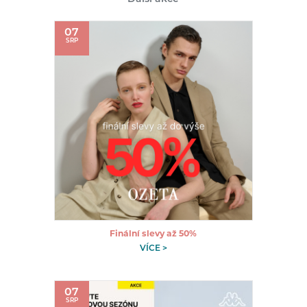
07
SRP
Finální slevy až 50%
VÍCE >
07
SRP