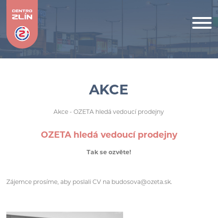
AKCE
Akce
- OZETA hledá vedoucí prodejny
OZETA hledá vedoucí prodejny
Tak se ozvěte!
Zájemce prosíme, aby poslali CV na budosova@ozeta.sk.