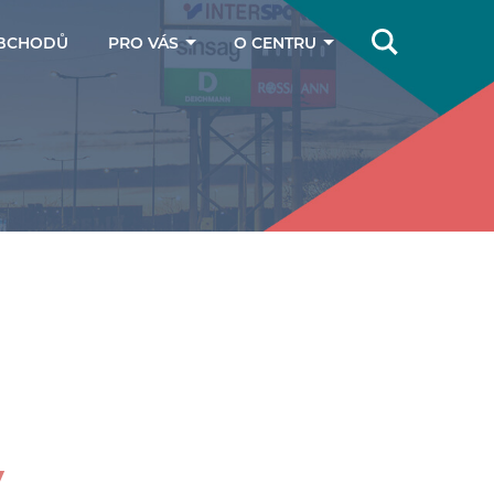
BCHODŮ
PRO VÁS
O CENTRU
Online magazín
Jak se k nám
dostanete
Dárkové poukazy
Kontakty
Parkování
y