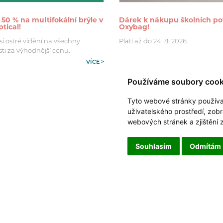
 50 % na multifokální brýle v
Dárek k nákupu školních po
tical!
Oxybag!
si ostré vidění na všechny
Platí až do 24. 8. 2026.
ti za výhodnější cenu.
VÍCE >
Používáme soubory cook
Tyto webové stránky používají
uživatelského prostředí, zob
webových stránek a zjištění 
Souhlasím
Odmítám