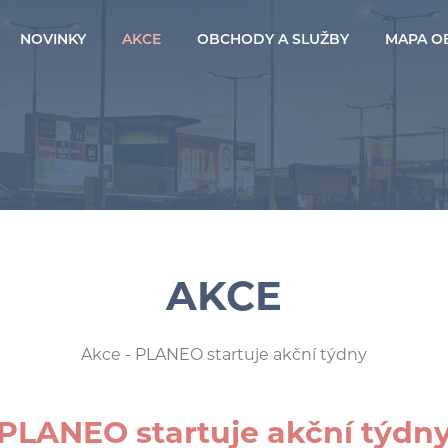
NOVINKY
AKCE
OBCHODY A SLUŽBY
MAPA O
AKCE
Akce
- PLANEO startuje akční týdny
PLANEO startuje akční týdn