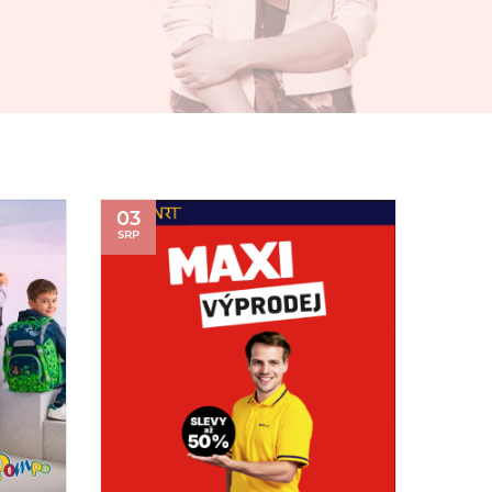
03
SRP