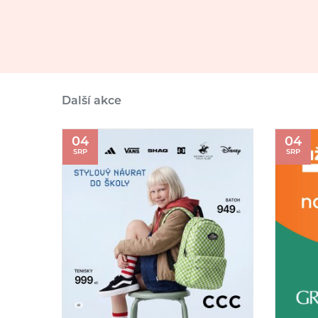
Další akce
04
04
SRP
SRP