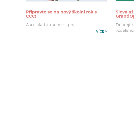
Připravte se na nový školní rok s
Sleva až
CCC!
GrandOp
Akce platí do konce srpna.
Dopřejte 
vzdálenos
VÍCE >