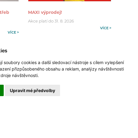
třeb
MAXI výprodej!
Akce platí do 31. 8. 2026
VÍCE >
VÍCE >
ies
 soubory cookies a další sledovací nástroje s cílem vylepšení
razení přizpůsobeného obsahu a reklam, analýzy návštěvnosti
zdroje návštěvnosti.
Upravit mé předvolby