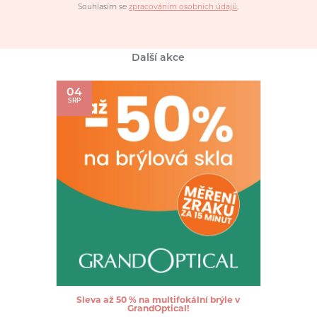
Souhlasím se
zpracováním osobních údajů
.
Další akce
04
SRP
Sleva až 50 % na multifokální brýle v
GrandOptical!