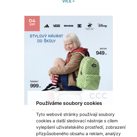
VÍCE >
04
SRP
Používáme soubory cookies
Připravte se na nový školní rok s CCC!
Tyto webové stránky používají soubory
Akce platí do konce srpna.
cookies a další sledovací nástroje s cílem
VÍCE >
vylepšení uživatelského prostředí, zobrazení
přizpůsobeného obsahu a reklam, analýzy