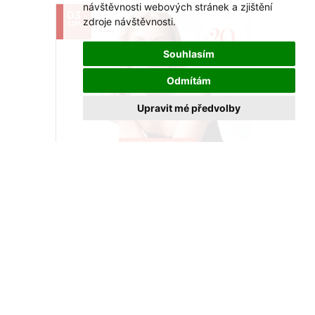
návštěvnosti webových stránek a zjištění
03
zdroje návštěvnosti.
SRP
Souhlasím
Odmítám
Upravit mé předvolby
Stříbrné dny v Klenotech Aurum
Akce se koná od 1. 8. do 15. 9.
VÍCE >