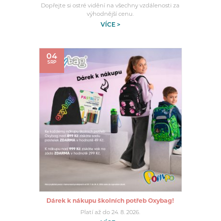
Dopřejte si ostré vidění na všechny vzdálenosti za
výhodnější cenu.
VÍCE >
04
SRP
Dárek k nákupu školních potřeb Oxybag!
Platí až do 24. 8. 2026.