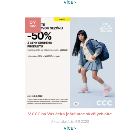
VÍCE >
07
SRP
V CCC na Vás čeká ještě více skvělých akc
Akce platí do 6.9.2026
VÍCE >