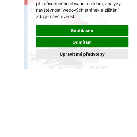
přizpůsobeného obsahu a reklam, analýzy
návštěvnosti webových stránek a zjištění
zdroje návštěvnosti.
Souhlasím
Odmítám
Upravit mé předvolby
Připravte se na nový školní rok s CCC!
Akce platí do konce srpna.
VÍCE >