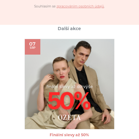
Souhlasím se
zpracováním osobních údajů
.
Další akce
07
SRP
Finální slevy až 50%