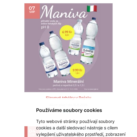
07
SRP
Slevové trháky v Rojalu
Akce platí do 16.8.2026
Používáme soubory cookies
VÍCE >
Tyto webové stránky používají soubory
cookies a další sledovací nástroje s cílem
04
vylepšení uživatelského prostředí, zobrazení
SRP