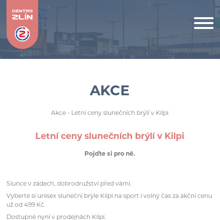
AKCE
Akce
- Letní ceny slunečních brýlí v Kilpi
Letní ceny slunečních brýlí v Kilpi
Pojďte si pro ně.
Slunce v zádech, dobrodružství před vámi.
Vyberte si unisex sluneční brýle Kilpi na sport i volný čas za akční cenu
už od 499 Kč.
Dostupné nyní v prodejnách Kilpi.