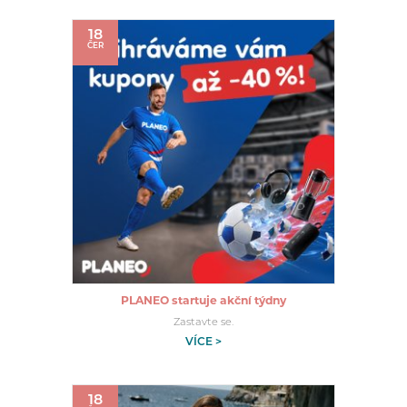
18
ČER
PLANEO startuje akční týdny
Zastavte se.
VÍCE >
18