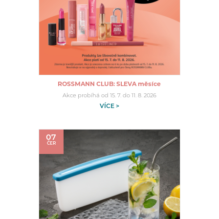
ROSSMANN CLUB: SLEVA měsíce
Akce probíhá od 15. 7. do 11. 8. 2026
VÍCE >
07
ČER