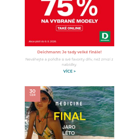
Deichmann: Je tady velké finále!
Neváhejte a pořiďte si své favority dřív, než zmizí z
nabídky.
VÍCE >
30
ČER