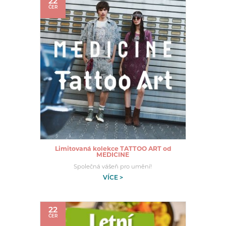
22
ČER
Limitovaná kolekce TATTOO ART od
MEDICINE
Společná vášeň pro umění!
VÍCE >
22
ČER