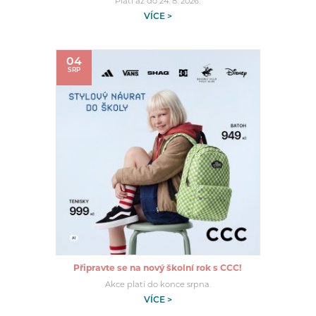
Platí až do 24. 8. 2026.
VÍCE >
04
SRP
Připravte se na nový školní rok s CCC!
Akce platí do konce srpna.
VÍCE >