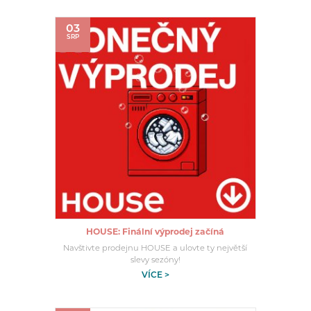
03
SRP
HOUSE: Finální výprodej začíná
Navštivte prodejnu HOUSE a ulovte ty největší
slevy sezóny!
VÍCE >