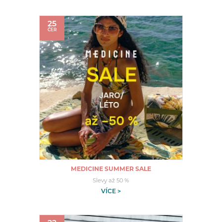
25
ČER
MEDICINE SUMMER SALE
Slevy až 50 %
VÍCE >