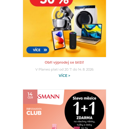
Obří výprodej se blíží!
V Planeo platí od 20. 7. do 14. 8. 2026
VÍCE >
14
ČER