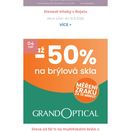
Slevové trháky v Rojalu
Akce platí do 16.8.2026
VÍCE >
04
SRP
Sleva až 50 % na multifokální brýle v