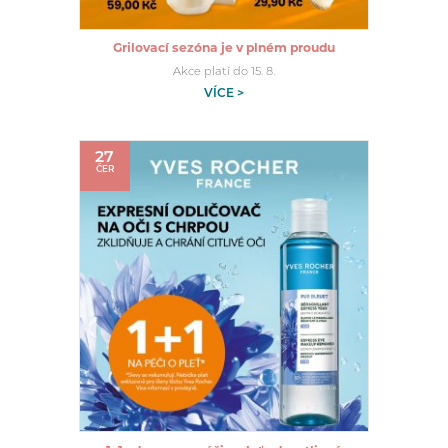
Grilovací sezóna je v plném proudu
Akce platí do 15. 8.
VÍCE >
27
ČER