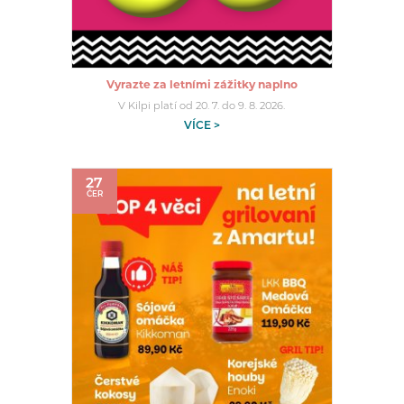
Vyrazte za letními zážitky naplno
V Kilpi platí od 20. 7. do 9. 8. 2026.
VÍCE >
27
ČER