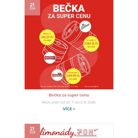
21
ČER
Bečka za super cenu
Akce platí od 20. 7. do 2. 8. 2026.
VÍCE >
21
ČER