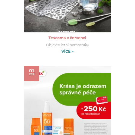
Tescoma v červenci
Objevte letní pomocníky
VÍCE >
01
ČER