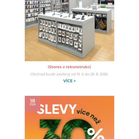
iStores v rekonstrukci
Obchod bude zavřený od 19. 6 do 28. 8. 2026.
VÍCE >
18
ČER