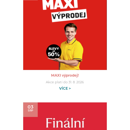
MAXI výprodej!
Akce platí do 31. 8. 2026
VÍCE >
03
SRP