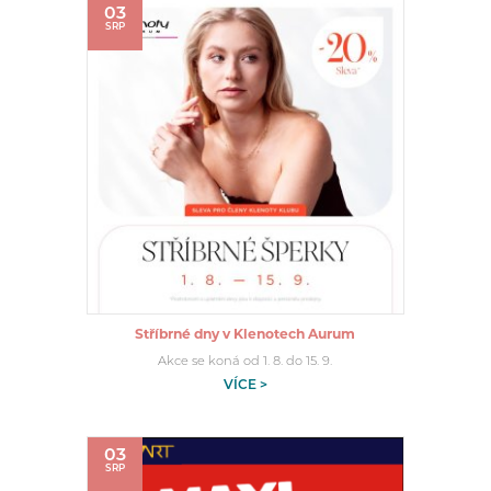
03
SRP
Stříbrné dny v Klenotech Aurum
Akce se koná od 1. 8. do 15. 9.
VÍCE >
03
SRP