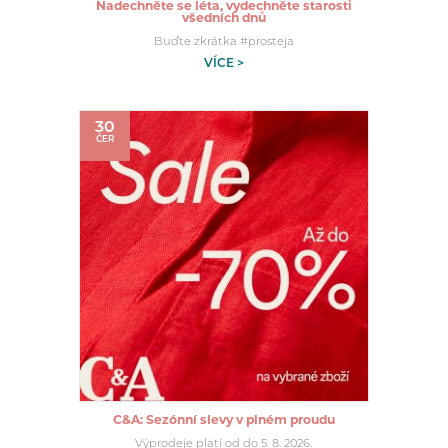
Nadechněte se léta, vydechněte starosti
všedních dnů
Buďte zkrátka #prosteja
VÍCE >
30
ČER
C&A: Sezónní slevy v plném proudu
Výprodeje platí od do 5. 8. 2026.