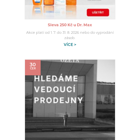
Sleva 250 Kč u Dr. Max
Akce platí od 1. 7. do 31. 8. 2026 nebo do vyprodání
zásob.
VÍCE >
30
ČER