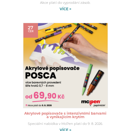
Akce platí do vyprodání zásob.
VÍCE >
27
ČER
Akrylové popisovače s intenzivními barvami
a vynikajícím krytím
Speciální nabídka v McPen platí do 9. 8. 2026.
VÍCE >