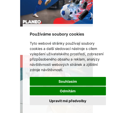
PLANEO startuje akční týdny
Používáme soubory cookies
Zastavte se.
Tyto webové stránky používají soubory
VÍCE >
cookies a další sledovací nástroje s cílem
vylepšení uživatelského prostředí, zobrazení
přizpůsobeného obsahu a reklam, analýzy
18
ČER
návštěvnosti webových stránek a zjištění
zdroje návštěvnosti.
Souhlasím
Odmítám
Upravit mé předvolby