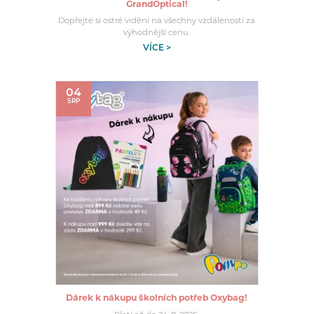
GrandOptical!
Dopřejte si ostré vidění na všechny vzdálenosti za
výhodnější cenu.
VÍCE >
04
SRP
Dárek k nákupu školních potřeb Oxybag!