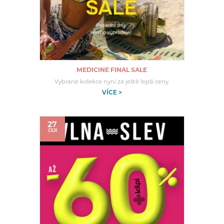
MEDICINE FINAL SALE
Vybrané kolekce nyní za ještě lepší ceny.
VÍCE >
27
ČER