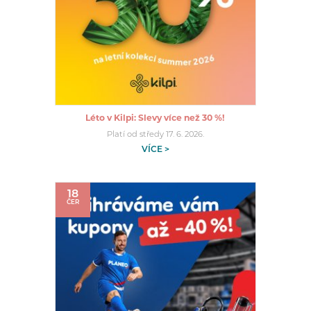
Léto v Kilpi: Slevy více než 30 %!
Platí od středy 17. 6. 2026.
VÍCE >
18
ČER