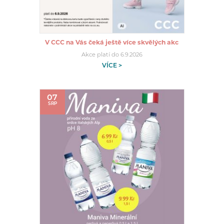
V CCC na Vás čeká ještě více skvělých akc
Akce platí do 6.9.2026
VÍCE >
07
SRP