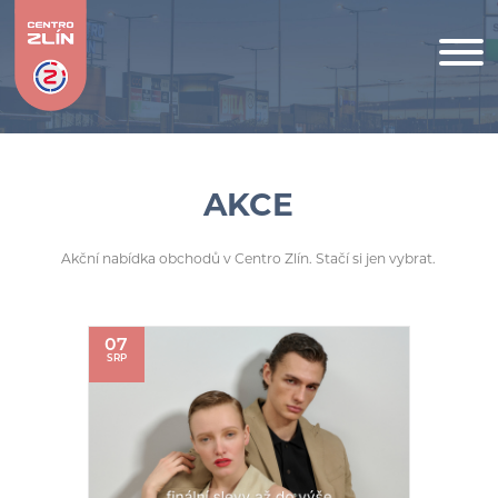
AKCE
Akční nabídka obchodů v Centro Zlín. Stačí si jen vybrat.
07
SRP