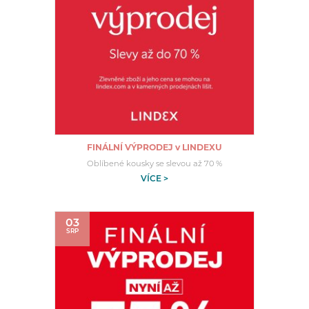
FINÁLNÍ VÝPRODEJ v LINDEXU
Oblíbené kousky se slevou až 70 %
VÍCE >
03
SRP