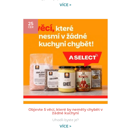
VÍCE >
25
ČER
Objevte 5 věcí, které by neměly chybět v
žádné kuchyni
Uhodli byste je?
VÍCE >