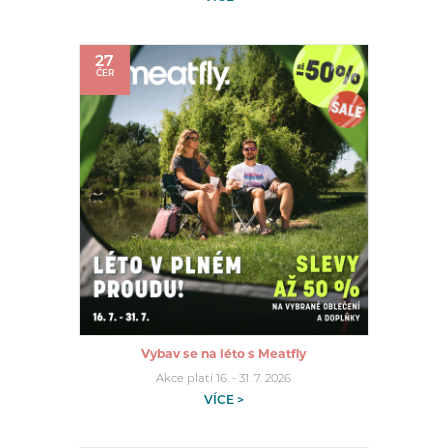
27
ČER
Vybav se na léto s Meatfly
Akce platí 16. - 31. 7. 2026
VÍCE >