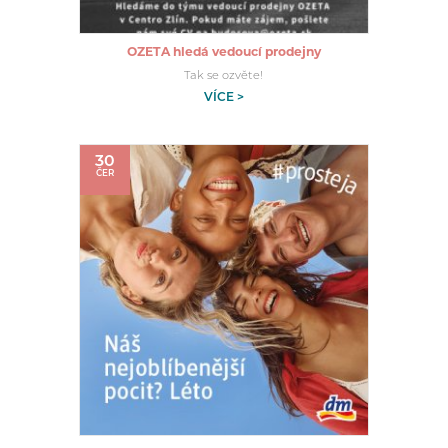
OZETA hledá vedoucí prodejny
Tak se ozvěte!
VÍCE >
30
ČER