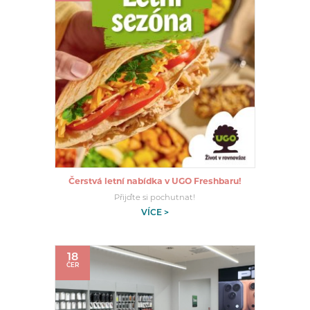
Čerstvá letní nabídka v UGO Freshbaru!
Přijďte si pochutnat!
VÍCE >
18
ČER