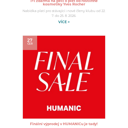
1+1 zdarma na péči o pleť od rostlinné
kosmetiky Yves Rocher
Nabídka platí pro stávající i nové členy klubu od 22.
7. do 25. 8. 2026.
VÍCE >
27
ČER
Finální výprodej v HUMANICu je tady!