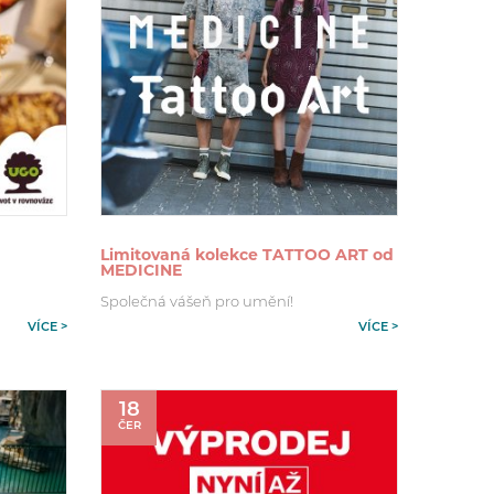
Limitovaná kolekce TATTOO ART od
MEDICINE
Společná vášeň pro umění!
VÍCE >
VÍCE >
18
ČER