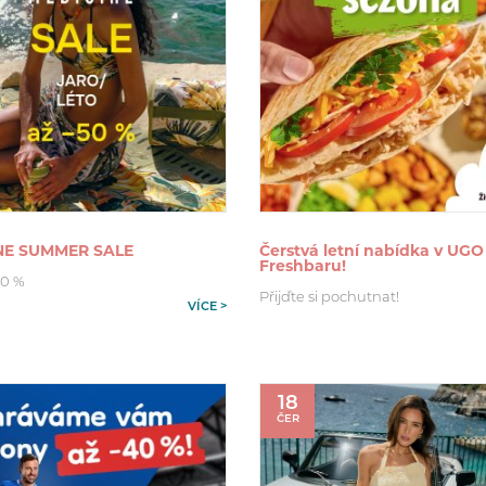
NE SUMMER SALE
Čerstvá letní nabídka v UGO
Freshbaru!
50 %
Přijďte si pochutnat!
VÍCE >
18
ČER