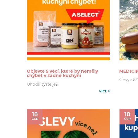
Objevte 5 věcí, které by neměly
MEDICI
chybět v žádné kuchyni
Slevy až 
Uhodli byste je?
VÍCE >
18
18
ČER
ČER