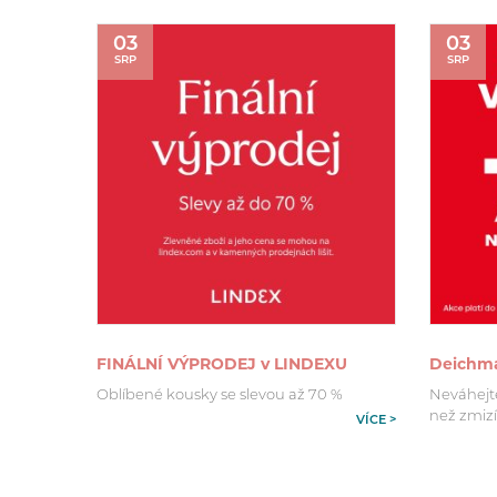
03
03
SRP
SRP
FINÁLNÍ VÝPRODEJ v LINDEXU
Deichman
Oblíbené kousky se slevou až 70 %
Neváhejte 
než zmizí
VÍCE >