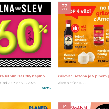
27
ČER
za letními zážitky naplno
Grilovací sezóna je v plném
tí od 20. 7. do 9. 8. 2026.
Akce platí do 15. 8.
VÍCE >
14