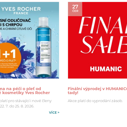
27
ČER
ma na péči o pleť od
Finální výprodej v HUMANIC
né kosmetiky Yves Rocher
tady!
atí pro stávající i nové členy
Akce platí do vyprodání zásob.
2. 7. do 25. 8. 2026.
VÍCE >