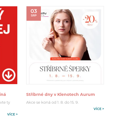
03
SRP
íná
Stříbrné dny v Klenotech Aurum
vte ty
Akce se koná od 1. 8. do 15. 9.
VÍCE >
VÍCE >