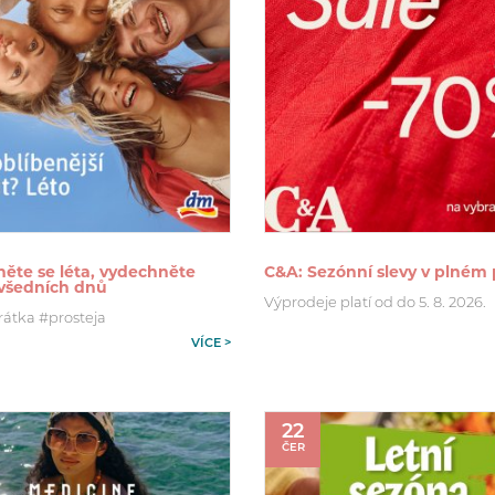
ěte se léta, vydechněte
C&A: Sezónní slevy v plném
 všedních dnů
Výprodeje platí od do 5. 8. 2026.
rátka #prosteja
VÍCE >
22
ČER