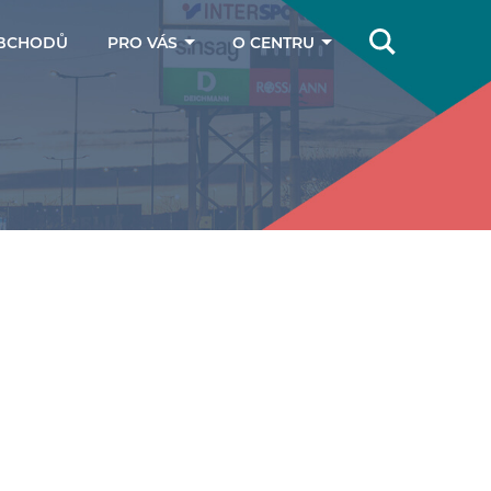
BCHODŮ
PRO VÁS
O CENTRU
Online magazín
Jak se k nám
dostanete
Dárkové poukazy
Kontakty
Parkování