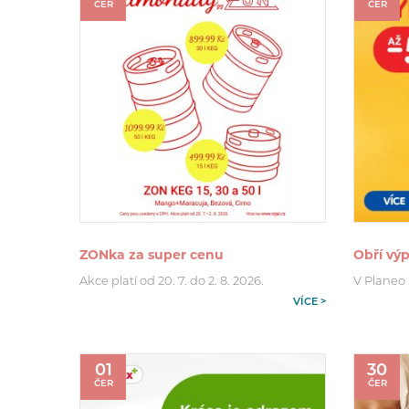
ČER
ČER
ZONka za super cenu
Obří výp
Akce platí od 20. 7. do 2. 8. 2026.
V Planeo p
VÍCE >
01
30
ČER
ČER