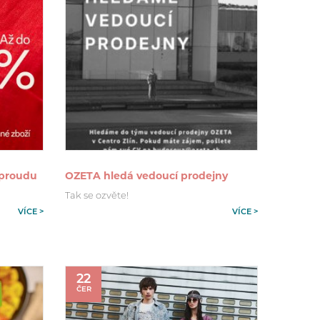
 proudu
OZETA hledá vedoucí prodejny
Tak se ozvěte!
VÍCE >
VÍCE >
22
ČER