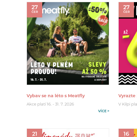
27
27
ČER
ČER
Vybav se na léto s Meatfly
Vyrazte 
Akce platí 16. - 31. 7. 2026
V Kilpi pla
VÍCE >
21
16