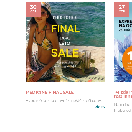
30
27
ČER
ČER
MEDICINE FINAL SALE
1+1 zdar
rostlin
Vybrané kolekce nyní za ještě lepší ceny.
Nabídka pl
VÍCE >
klubu od 2