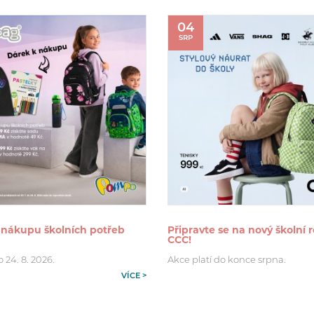
04
SRP
 nákupu školních potřeb
Připravte se na nový školní r
CCC!
o 24. 8. 2026.
Akce platí do konce srpna.
VÍCE >