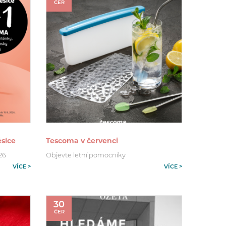
ČER
síce
Tescoma v červenci
026
Objevte letní pomocníky
VÍCE >
VÍCE >
30
ČER