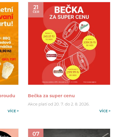
21
ČER
 proudu
Bečka za super cenu
Akce platí od 20. 7. do 2. 8. 2026.
VÍCE >
VÍCE >
07