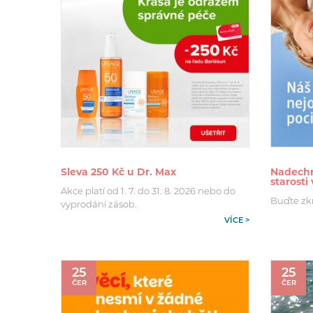
Sleva 250 Kč u Dr. Max
Nadechn
starosti
Akce platí od 1. 7. do 31. 8. 2026 nebo do
Buďte zk
vyprodání zásob.
VÍCE >
25
25
ČER
ČER