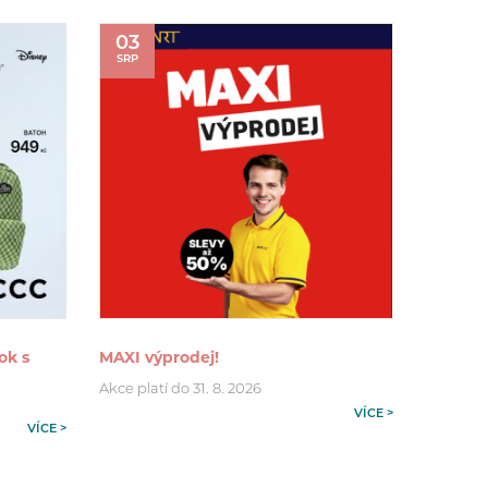
03
SRP
ok s
MAXI výprodej!
Akce platí do 31. 8. 2026
VÍCE >
VÍCE >