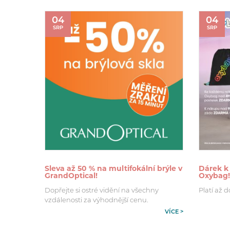
04
04
SRP
SRP
Sleva až 50 % na multifokální brýle v
Dárek k
GrandOptical!
Oxybag!
Dopřejte si ostré vidění na všechny
Platí až d
vzdálenosti za výhodnější cenu.
VÍCE >