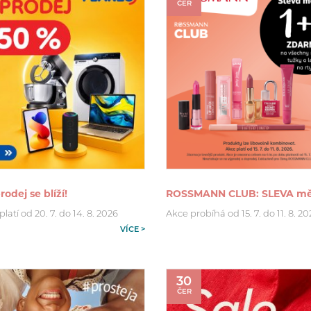
ČER
rodej se blíží!
ROSSMANN CLUB: SLEVA mě
latí od 20. 7. do 14. 8. 2026
Akce probíhá od 15. 7. do 11. 8. 2
VÍCE >
30
ČER