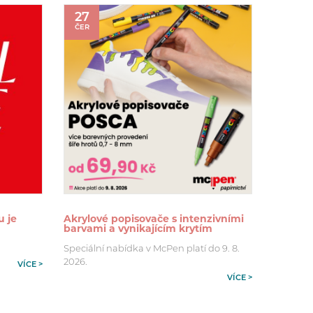
27
ČER
u je
Akrylové popisovače s intenzivními
barvami a vynikajícím krytím
Speciální nabídka v McPen platí do 9. 8.
2026.
VÍCE >
VÍCE >