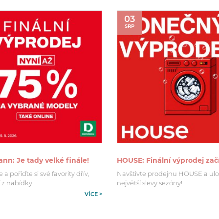
03
SRP
n: Je tady velké finále!
HOUSE: Finální výprodej zač
a pořiďte si své favority dřív,
Navštivte prodejnu HOUSE a ulo
 z nabídky.
největší slevy sezóny!
VÍCE >