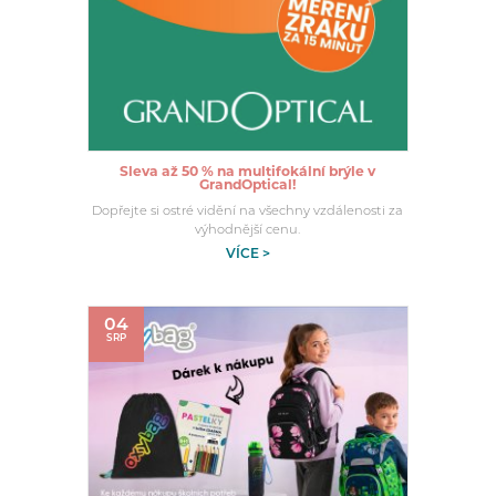
Sleva až 50 % na multifokální brýle v
GrandOptical!
Dopřejte si ostré vidění na všechny vzdálenosti za
výhodnější cenu.
VÍCE >
04
SRP