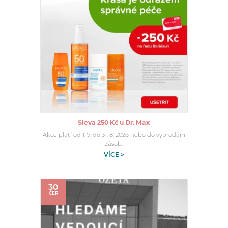
Sleva 250 Kč u Dr. Max
Akce platí od 1. 7. do 31. 8. 2026 nebo do vyprodání
zásob.
VÍCE >
30
ČER