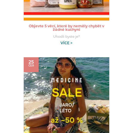
Objevte 5 věcí, které by neměly chybět v
žádné kuchyni
Uhodli byste je?
VÍCE >
25
ČER