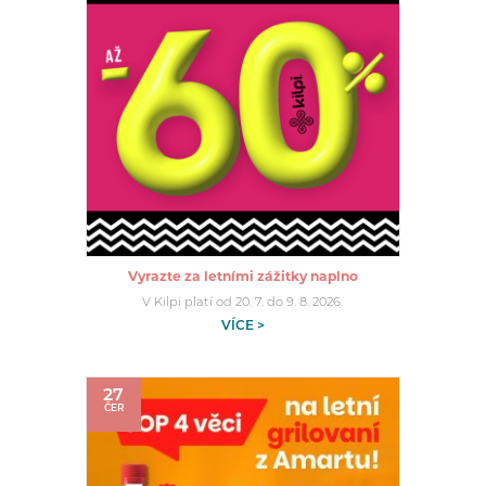
Vyrazte za letními zážitky naplno
V Kilpi platí od 20. 7. do 9. 8. 2026.
VÍCE >
27
ČER