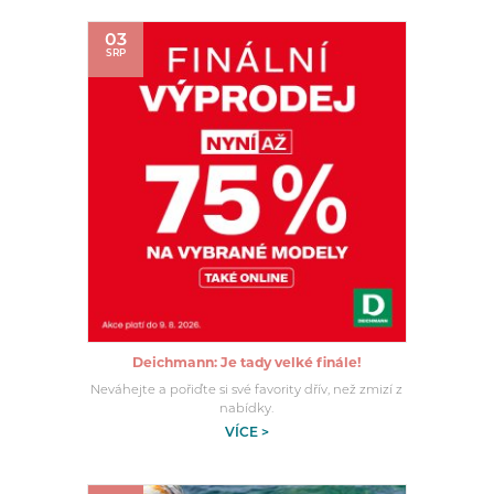
03
SRP
Deichmann: Je tady velké finále!
Neváhejte a pořiďte si své favority dřív, než zmizí z
nabídky.
VÍCE >