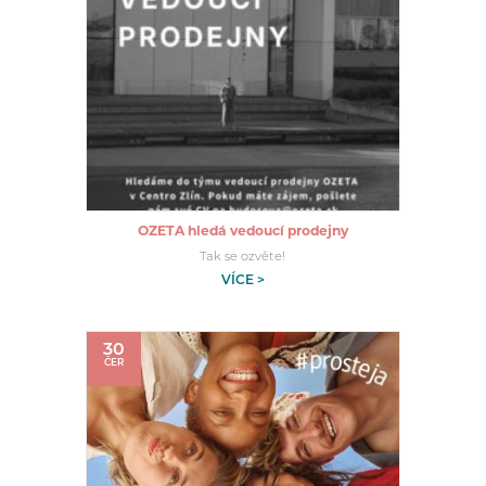
OZETA hledá vedoucí prodejny
Tak se ozvěte!
VÍCE >
30
ČER