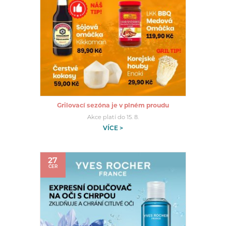
Grilovací sezóna je v plném proudu
Akce platí do 15. 8.
VÍCE >
27
ČER