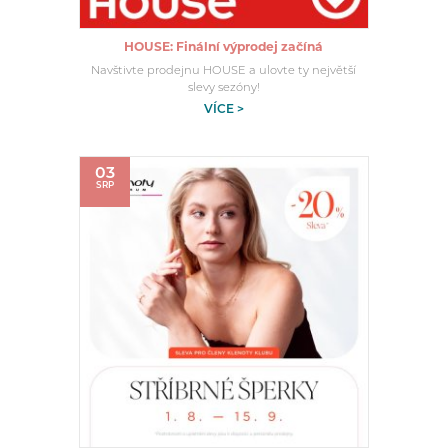
HOUSE: Finální výprodej začíná
Navštivte prodejnu HOUSE a ulovte ty největší
slevy sezóny!
VÍCE >
03
SRP