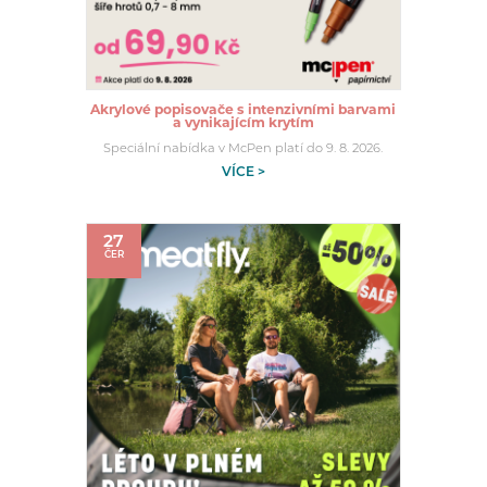
Akrylové popisovače s intenzivními barvami
a vynikajícím krytím
Speciální nabídka v McPen platí do 9. 8. 2026.
VÍCE >
27
ČER