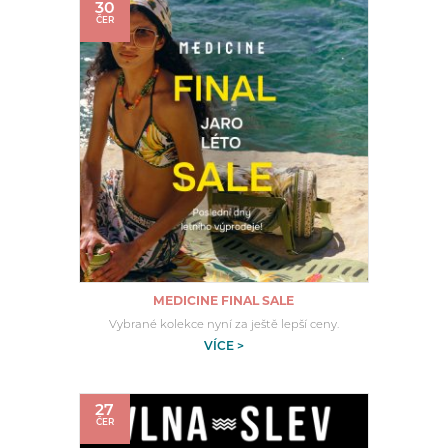
30
ČER
MEDICINE FINAL SALE
Vybrané kolekce nyní za ještě lepší ceny.
VÍCE >
27
ČER