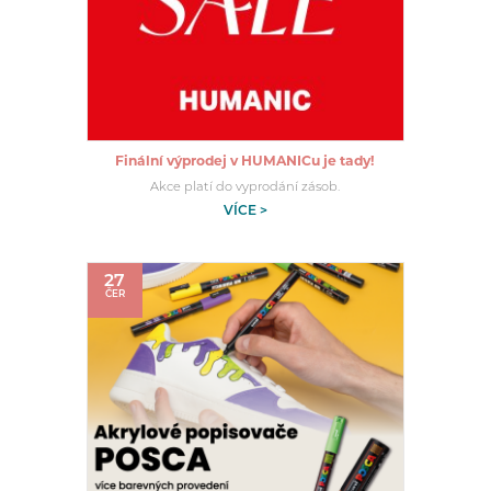
Finální výprodej v HUMANICu je tady!
Akce platí do vyprodání zásob.
VÍCE >
27
ČER