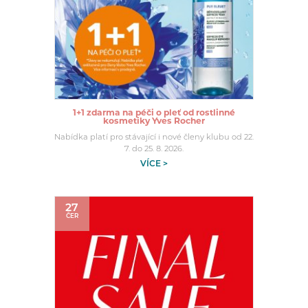
1+1 zdarma na péči o pleť od rostlinné
kosmetiky Yves Rocher
Nabídka platí pro stávající i nové členy klubu od 22.
7. do 25. 8. 2026.
VÍCE >
27
ČER