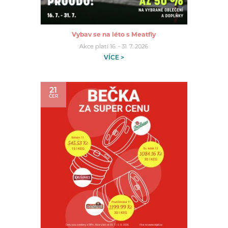
Vybav se na léto s Meatfly
Akce platí 16. - 31. 7. 2026
VÍCE >
21
ČER