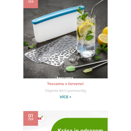
ČER
Tescoma v červenci
Objevte letní pomocníky
VÍCE >
01
ČER