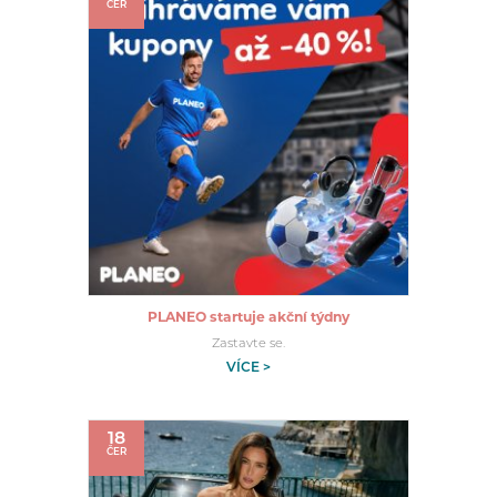
ČER
PLANEO startuje akční týdny
Zastavte se.
VÍCE >
18
ČER