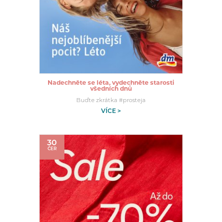
Nadechněte se léta, vydechněte starosti
všedních dnů
Buďte zkrátka #prosteja
VÍCE >
30
ČER