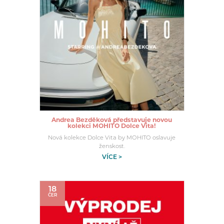
Andrea Bezděková představuje novou
kolekci MOHITO Dolce Vita!
Nová kolekce Dolce Vita by MOHITO oslavuje
ženskost.
VÍCE >
18
ČER