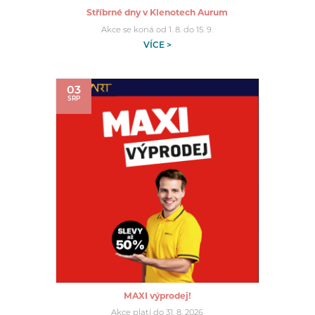
Stříbrné dny v Klenotech Aurum
Akce se koná od 1. 8. do 15. 9.
VÍCE >
03
SRP
MAXI výprodej!
Akce platí do 31. 8. 2026