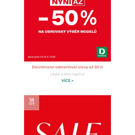
Deichmann odstartoval slevy až 50 %
Užijte si léto naplno!
VÍCE >
18
ČER