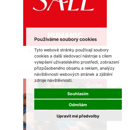
Používáme soubory cookies
Tyto webové stránky používají soubory
V HUMANICu právě začal letní výprodej
cookies a další sledovací nástroje s cílem
Přijďte si vybrat.
vylepšení uživatelského prostředí, zobrazení
VÍCE >
přizpůsobeného obsahu a reklam, analýzy
návštěvnosti webových stránek a zjištění
zdroje návštěvnosti.
15
ČER
Souhlasím
Odmítám
Upravit mé předvolby