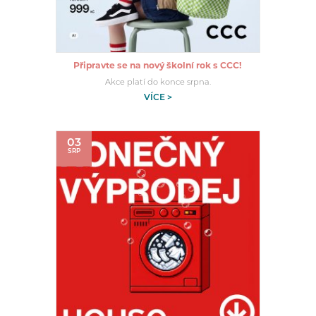
Připravte se na nový školní rok s CCC!
Akce platí do konce srpna.
VÍCE >
03
SRP