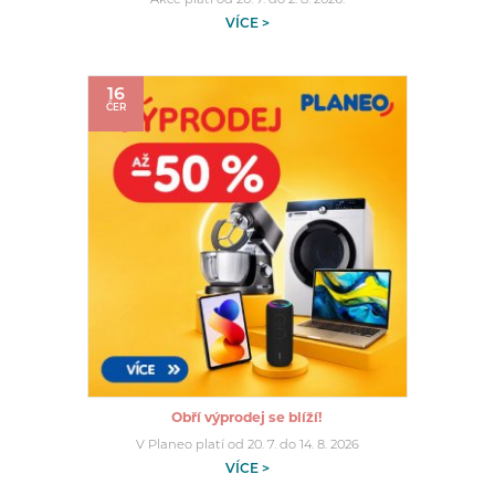
Akce platí od 20. 7. do 2. 8. 2026.
VÍCE >
16
ČER
Obří výprodej se blíží!
V Planeo platí od 20. 7. do 14. 8. 2026
VÍCE >