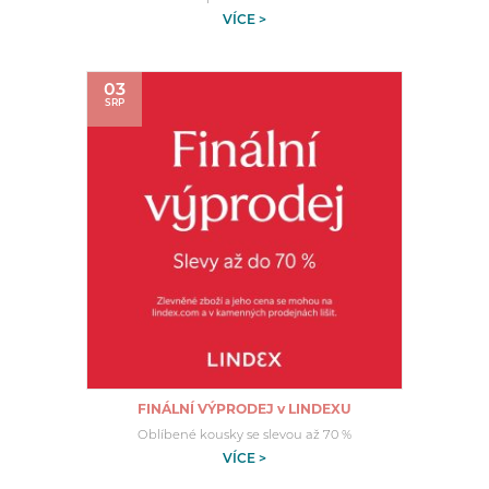
VÍCE >
03
SRP
FINÁLNÍ VÝPRODEJ v LINDEXU
Oblíbené kousky se slevou až 70 %
VÍCE >