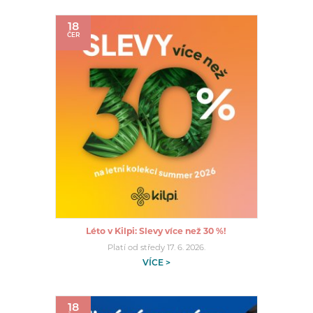
18
ČER
Léto v Kilpi: Slevy více než 30 %!
Platí od středy 17. 6. 2026.
VÍCE >
18