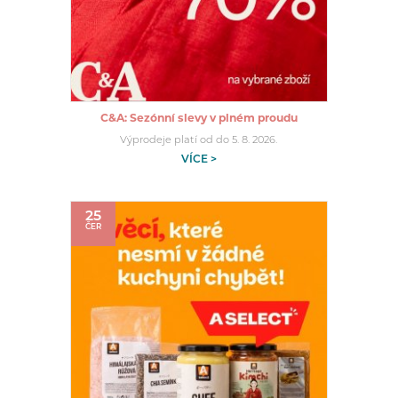
C&A: Sezónní slevy v plném proudu
Výprodeje platí od do 5. 8. 2026.
VÍCE >
25
ČER