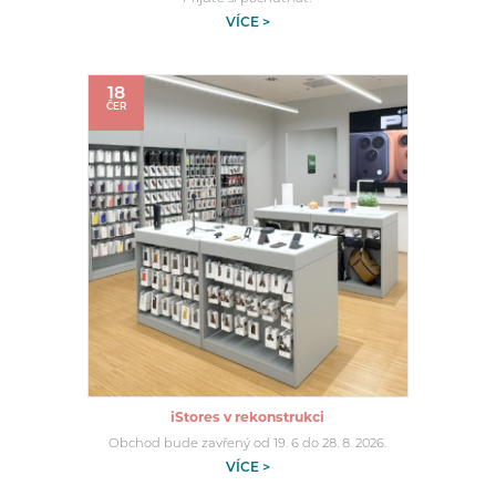
VÍCE >
18
ČER
iStores v rekonstrukci
Obchod bude zavřený od 19. 6 do 28. 8. 2026.
VÍCE >