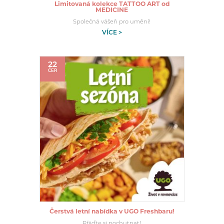
Limitovaná kolekce TATTOO ART od
MEDICINE
Společná vášeň pro umění!
VÍCE >
22
ČER
Čerstvá letní nabídka v UGO Freshbaru!
Přijďte si pochutnat!