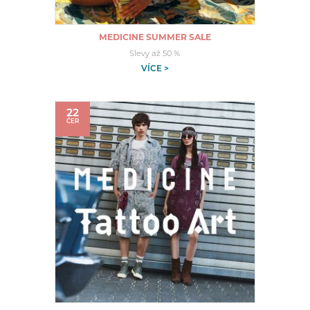
MEDICINE SUMMER SALE
Slevy až 50 %
VÍCE >
22
ČER