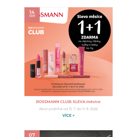
14
ČER
ROSSMANN CLUB: SLEVA měsíce
Akce probíhá od 15. 7. do 11. 8. 2026
VÍCE >
07