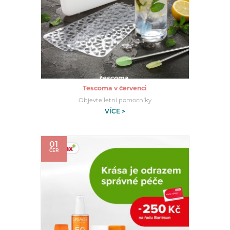
Tescoma v červenci
Objevte letní pomocníky
VÍCE >
01
ČER