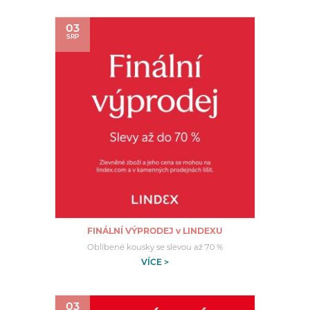
03
SRP
FINÁLNÍ VÝPRODEJ v LINDEXU
Oblíbené kousky se slevou až 70 %
VÍCE >
03