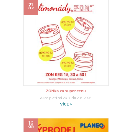
21
ČER
ZONka za super cenu
Akce platí od 20. 7. do 2. 8. 2026.
VÍCE >
16
ČER