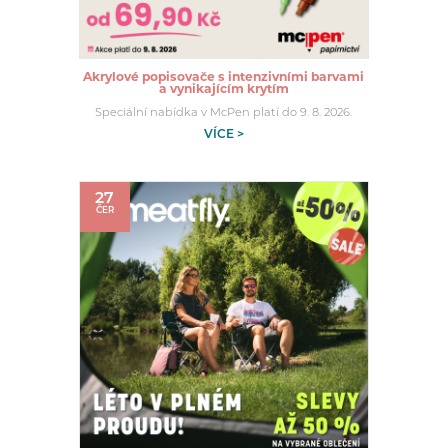
Akrylové popisovače s intenzivními barvami
a vynikajícím krytím
Speciální nabídka v McPen platí do 9. 8. 2026.
VÍCE >
27
ČER