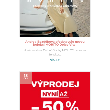
Andrea Bezděková představuje novou
kolekci MOHITO Dolce Vita!
Nová kolekce Dolce Vita by MOHITO oslavuje
ženskost.
VÍCE >
18
ČER