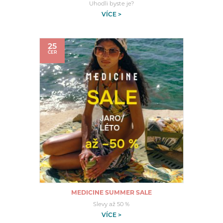
Uhodli byste je?
VÍCE >
25
ČER
MEDICINE SUMMER SALE
Slevy až 50 %
VÍCE >