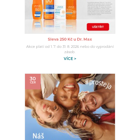
Sleva 250 Kč u Dr. Max
Akce platí od 1. 7. do 31. 8. 2026 nebo do vyprodání
zásob.
VÍCE >
30
ČER