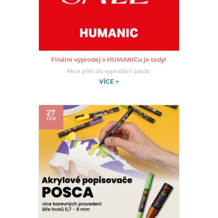
Finální výprodej v HUMANICu je tady!
Akce platí do vyprodání zásob.
VÍCE >
27
ČER