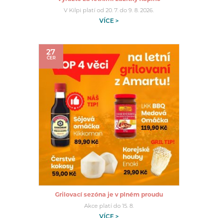
V Kilpi platí od 20. 7. do 9. 8. 2026.
VÍCE >
27
ČER
Grilovací sezóna je v plném proudu
Akce platí do 15. 8.
VÍCE >