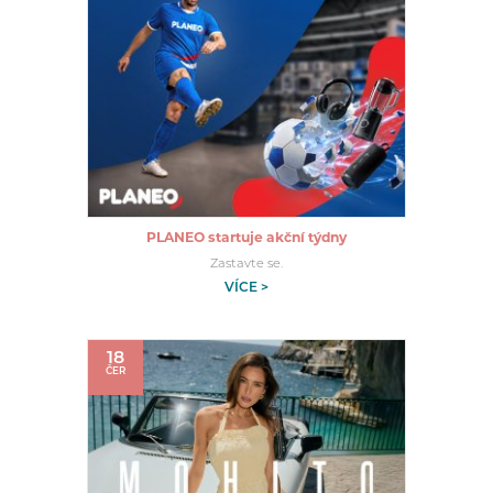
PLANEO startuje akční týdny
Zastavte se.
VÍCE >
18
ČER