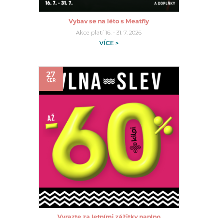
Vybav se na léto s Meatfly
Akce platí 16. - 31. 7. 2026
VÍCE >
27
ČER
Vyrazte za letními zážitky naplno