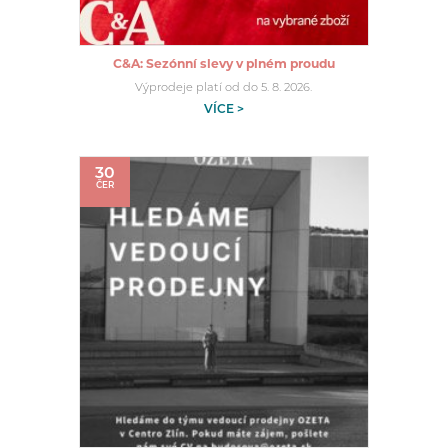
C&A: Sezónní slevy v plném proudu
Výprodeje platí od do 5. 8. 2026.
VÍCE >
30
ČER