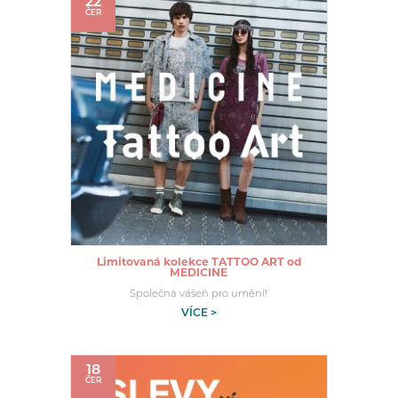
22
ČER
Limitovaná kolekce TATTOO ART od
MEDICINE
Společná vášeň pro umění!
VÍCE >
18
ČER