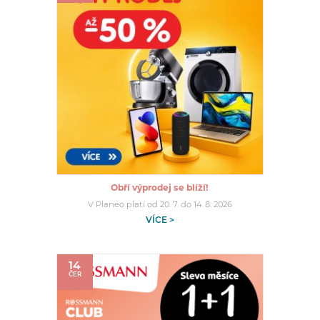
Obří výprodej se blíží!
V Planeo platí od 20. 7. do 14. 8. 2026
VÍCE >
14
ČER