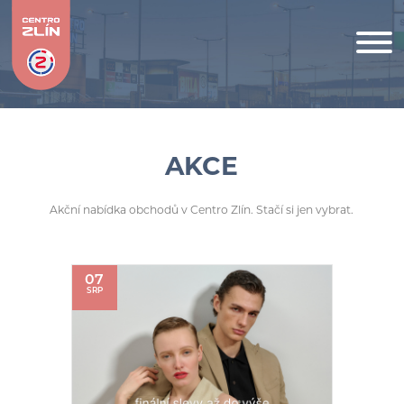
AKCE
Akční nabídka obchodů v Centro Zlín. Stačí si jen vybrat.
07
SRP