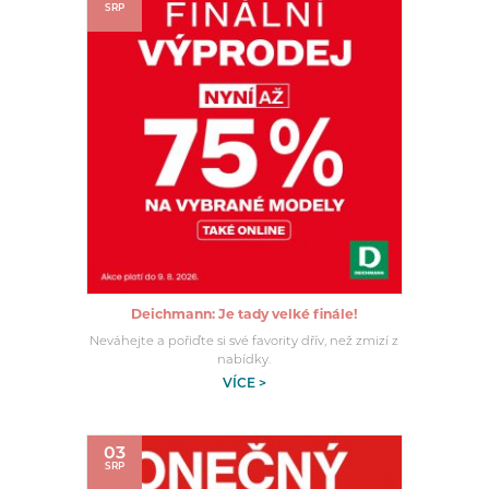
SRP
Deichmann: Je tady velké finále!
Neváhejte a pořiďte si své favority dřív, než zmizí z
nabídky.
VÍCE >
03
SRP