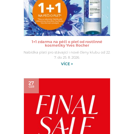
1+1 zdarma na péči o pleť od rostlinné
kosmetiky Yves Rocher
Nabídka platí pro stávající i nové členy klubu od 22.
7. do 25. 8. 2026.
VÍCE >
27
ČER