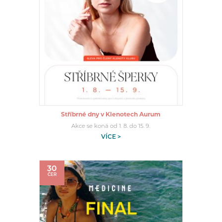
Stříbrné dny v Klenotech Aurum
Akce se koná od 1. 8. do 15. 9.
VÍCE >
30
ČER