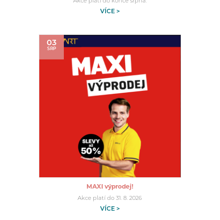
Akce platí do konce srpna.
VÍCE >
03
SRP
MAXI výprodej!
Akce platí do 31. 8. 2026
VÍCE >