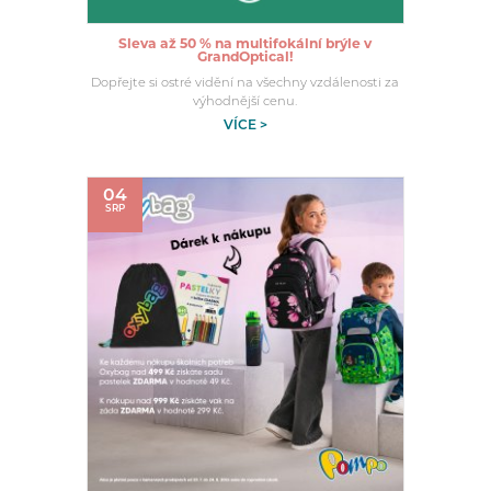
Sleva až 50 % na multifokální brýle v
GrandOptical!
Dopřejte si ostré vidění na všechny vzdálenosti za
výhodnější cenu.
VÍCE >
04
SRP