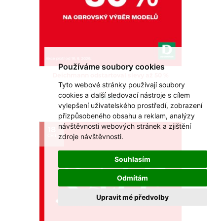
Používáme soubory cookies
Deichmann odstartoval slevy až 50 %
Tyto webové stránky používají soubory
Užijte si léto naplno!
cookies a další sledovací nástroje s cílem
VÍCE >
vylepšení uživatelského prostředí, zobrazení
přizpůsobeného obsahu a reklam, analýzy
návštěvnosti webových stránek a zjištění
18
zdroje návštěvnosti.
ČER
Souhlasím
Odmítám
Upravit mé předvolby