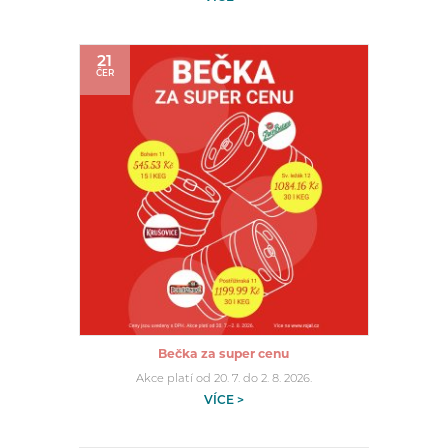
21
ČER
Bečka za super cenu
Akce platí od 20. 7. do 2. 8. 2026.
VÍCE >