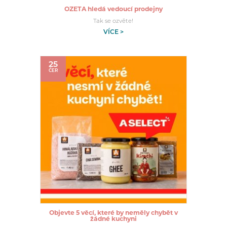
OZETA hledá vedoucí prodejny
Tak se ozvěte!
VÍCE >
25
ČER
Objevte 5 věcí, které by neměly chybět v
žádné kuchyni