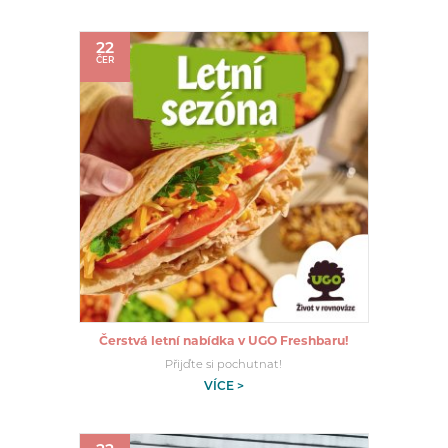
22
ČER
Čerstvá letní nabídka v UGO Freshbaru!
Přijďte si pochutnat!
VÍCE >