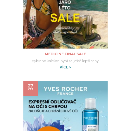
MEDICINE FINAL SALE
Vybrané kolekce nyní za ještě lepší ceny.
VÍCE >
27
ČER