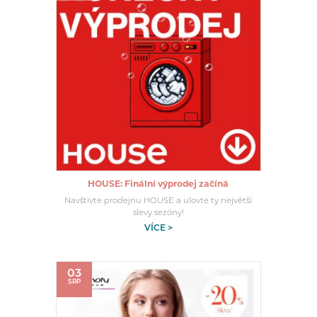
HOUSE: Finální výprodej začíná
Navštivte prodejnu HOUSE a ulovte ty největší
slevy sezóny!
VÍCE >
03
SRP