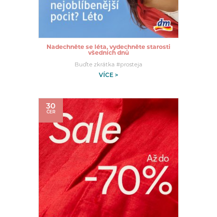
Nadechněte se léta, vydechněte starosti
všedních dnů
Buďte zkrátka #prosteja
VÍCE >
30
ČER