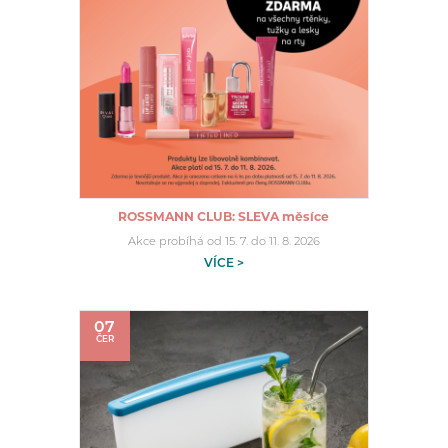
ROSSMANN CLUB: SLEVA měsíce
Akce probíhá od 15. 7. do 11. 8. 2026
VÍCE >
07
ČER