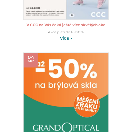
V CCC na Vás čeká ještě více skvělých akc
Akce platí do 6.9.2026
VÍCE >
04
SRP