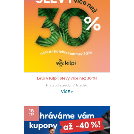
Léto v Kilpi: Slevy více než 30 %!
Platí od středy 17. 6. 2026.
VÍCE >
18
ČER