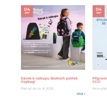
04
04
SRP
SRP
Dárek k nákupu školních potřeb
Připravt
Oxybag!
CCC!
Platí až do 24. 8. 2026.
Akce plat
VÍCE >