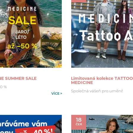
NE SUMMER SALE
Limitovaná kolekce TATTOO
MEDICINE
50 %
Společná vášeň pro umění!
VÍCE >
18
ČER