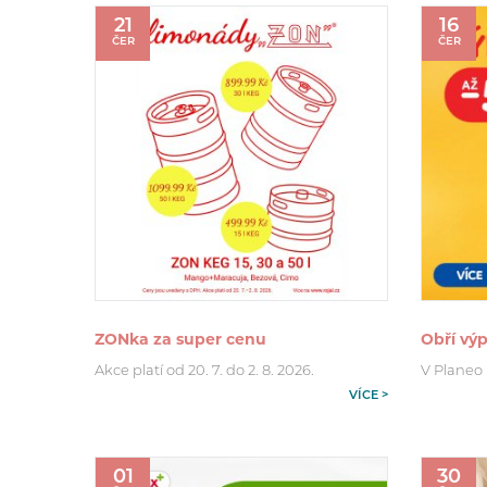
21
16
ČER
ČER
ZONka za super cenu
Obří výp
Akce platí od 20. 7. do 2. 8. 2026.
V Planeo p
VÍCE >
01
30