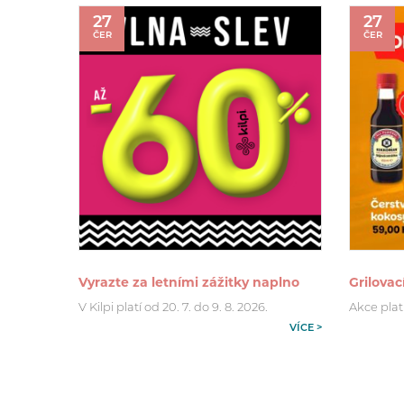
27
27
ČER
ČER
Vyrazte za letními zážitky naplno
Grilovac
V Kilpi platí od 20. 7. do 9. 8. 2026.
Akce platí
VÍCE >