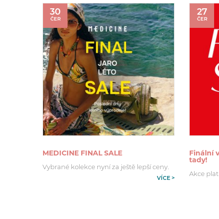
30
27
ČER
ČER
MEDICINE FINAL SALE
Finální
tady!
Vybrané kolekce nyní za ještě lepší ceny.
Akce plat
VÍCE >