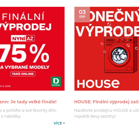
03
SRP
n: Je tady velké finále!
HOUSE: Finální výprodej zač
a pořiďte si své favority dřív,
Navštivte prodejnu HOUSE a ulo
 z nabídky.
největší slevy sezóny!
VÍCE >