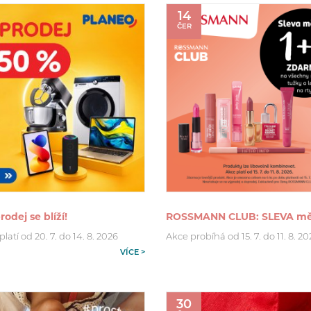
14
ČER
rodej se blíží!
ROSSMANN CLUB: SLEVA mě
latí od 20. 7. do 14. 8. 2026
Akce probíhá od 15. 7. do 11. 8. 2
VÍCE >
30