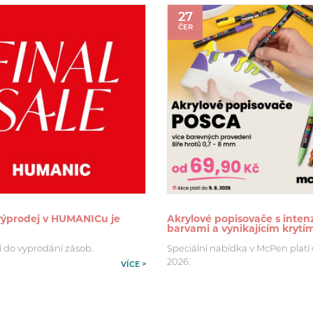
27
ČER
 výprodej v HUMANICu je
Akrylové popisovače s inten
barvami a vynikajícím krytí
í do vyprodání zásob.
Speciální nabídka v McPen platí d
2026.
VÍCE >