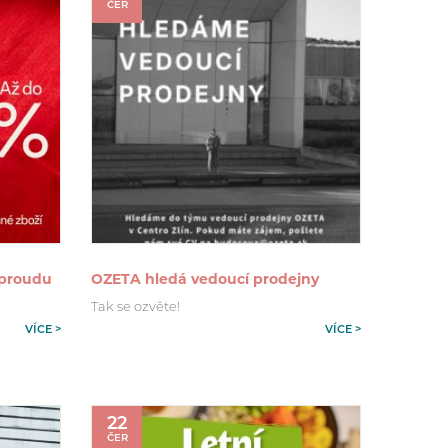
ČER
 proudu
OZETA hledá vedoucí prodejny
Tak se ozvěte!
VÍCE >
VÍCE >
22
ČER