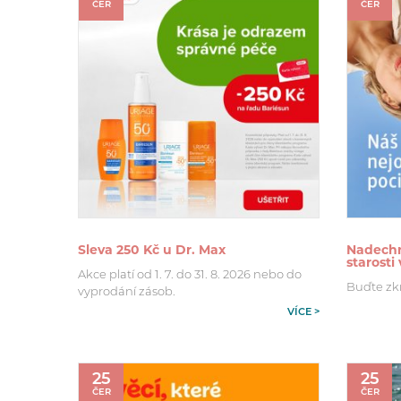
ČER
ČER
Sleva 250 Kč u Dr. Max
Nadechn
starosti
Akce platí od 1. 7. do 31. 8. 2026 nebo do
Buďte zk
vyprodání zásob.
VÍCE >
25
25
ČER
ČER