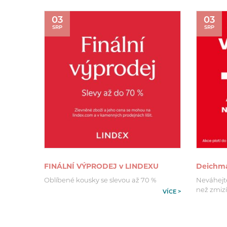
03
03
SRP
SRP
FINÁLNÍ VÝPRODEJ v LINDEXU
Deichman
Oblíbené kousky se slevou až 70 %
Neváhejte 
než zmizí
VÍCE >