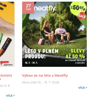
27
ČER
zivními
Vybav se na léto s Meatfly
m
Akce platí 16. - 31. 7. 2026
o 9. 8.
VÍCE >
VÍCE >