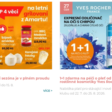
27
ČER
í sezóna je v plném proudu
1+1 zdarma na péči o pleť od
rostlinné kosmetiky Yves Ro
 do 15. 8.
Nabídka platí pro stávající i nové
VÍCE >
klubu od 22. 7. do 25. 8. 2026.