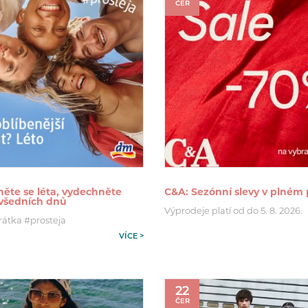
ČER
ěte se léta, vydechněte
C&A: Sezónní slevy v plném
 všedních dnů
Výprodeje platí od do 5. 8. 2026.
rátka #prosteja
VÍCE >
22
ČER