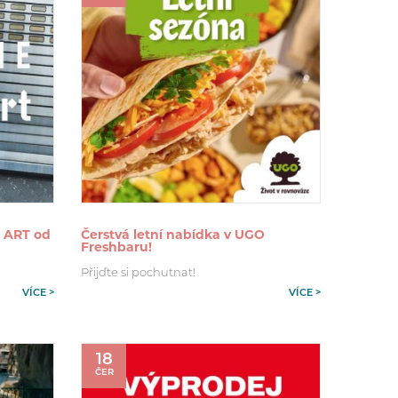
 ART od
Čerstvá letní nabídka v UGO
Freshbaru!
Přijďte si pochutnat!
VÍCE >
VÍCE >
18
ČER