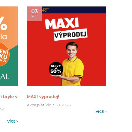
03
SRP
í brýle v
MAXI výprodej!
Akce platí do 31. 8. 2026
hny
VÍCE >
VÍCE >