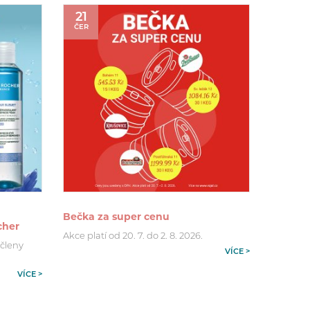
21
ČER
Bečka za super cenu
cher
Akce platí od 20. 7. do 2. 8. 2026.
 členy
VÍCE >
VÍCE >