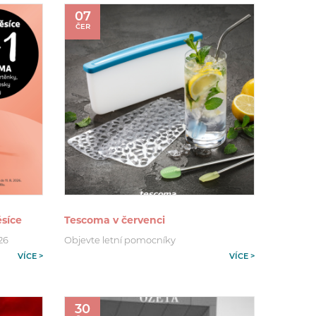
07
ČER
síce
Tescoma v červenci
026
Objevte letní pomocníky
VÍCE >
VÍCE >
30