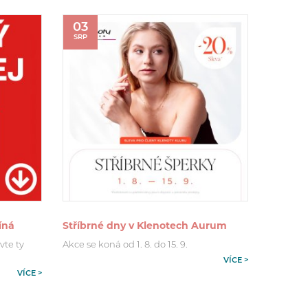
03
SRP
íná
Stříbrné dny v Klenotech Aurum
vte ty
Akce se koná od 1. 8. do 15. 9.
VÍCE >
VÍCE >