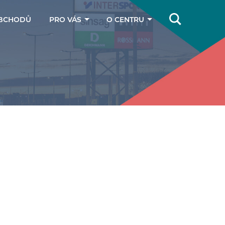
BCHODŮ
PRO VÁS
O CENTRU
Online magazín
Jak se k nám
dostanete
Dárkové poukazy
Kontakty
Parkování