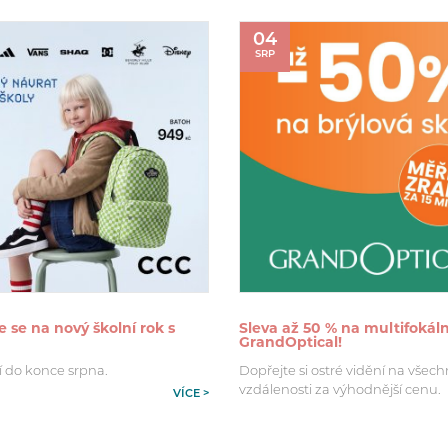
04
SRP
e se na nový školní rok s
Sleva až 50 % na multifokáln
GrandOptical!
í do konce srpna.
Dopřejte si ostré vidění na všec
vzdálenosti za výhodnější cenu.
VÍCE >