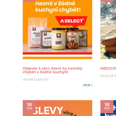
Objevte 5 věcí, které by neměly
MEDICI
chybět v žádné kuchyni
Slevy až 
Uhodli byste je?
VÍCE >
18
18
ČER
ČER