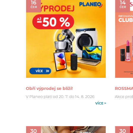
16
14
ČER
ČER
Obří výprodej se blíží!
ROSSMA
V Planeo platí od 20. 7. do 14. 8. 2026
Akce probí
VÍCE >
30
30