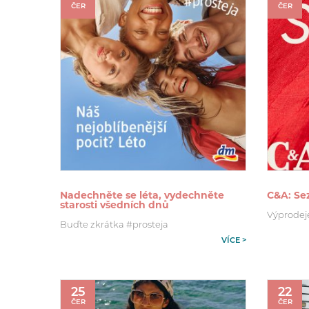
ČER
ČER
Nadechněte se léta, vydechněte
C&A: Se
starosti všedních dnů
Výprodeje 
Buďte zkrátka #prosteja
VÍCE >
25
22
ČER
ČER