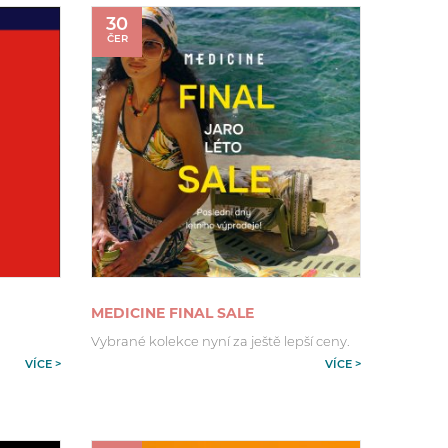
30
ČER
MEDICINE FINAL SALE
Vybrané kolekce nyní za ještě lepší ceny.
VÍCE >
VÍCE >