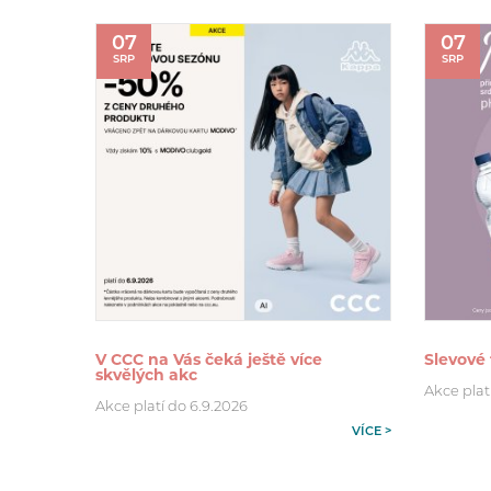
07
07
SRP
SRP
V CCC na Vás čeká ještě více
Slevové 
skvělých akc
Akce plat
Akce platí do 6.9.2026
VÍCE >