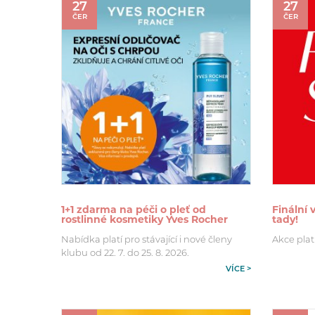
27
27
ČER
ČER
1+1 zdarma na péči o pleť od
Finální
rostlinné kosmetiky Yves Rocher
tady!
Nabídka platí pro stávající i nové členy
Akce plat
klubu od 22. 7. do 25. 8. 2026.
VÍCE >