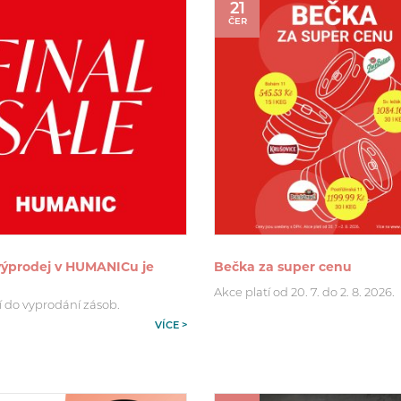
21
ČER
 výprodej v HUMANICu je
Bečka za super cenu
Akce platí od 20. 7. do 2. 8. 2026.
í do vyprodání zásob.
VÍCE >