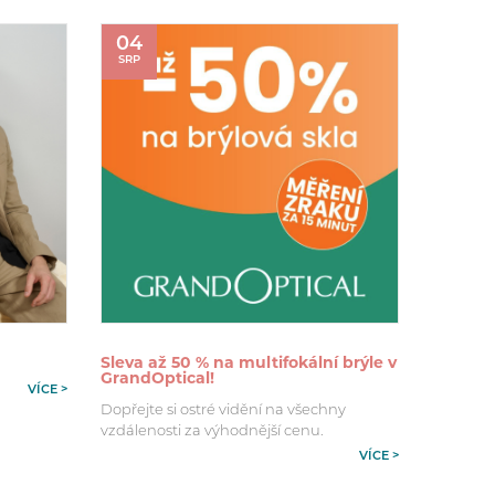
04
SRP
Sleva až 50 % na multifokální brýle v
GrandOptical!
VÍCE >
Dopřejte si ostré vidění na všechny
vzdálenosti za výhodnější cenu.
VÍCE >