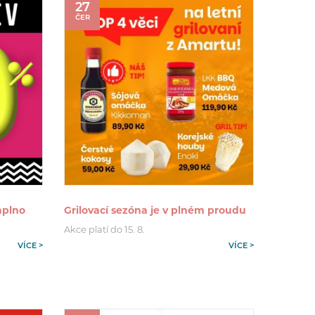
27
ČER
aplno
Grilovací sezóna je v plném proudu
.
Akce platí do 15. 8.
VÍCE >
VÍCE >