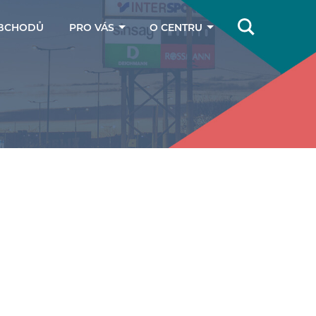
BCHODŮ
PRO VÁS
O CENTRU
Online magazín
Jak se k nám
dostanete
Dárkové poukazy
Kontakty
Parkování