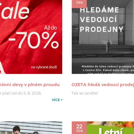
ČER
zónní slevy v plném proudu
OZETA hledá vedoucí prode
platí od do 5. 8. 2026.
Tak se ozvěte!
VÍCE >
22
ČER