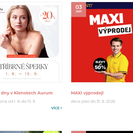
03
SRP
é dny v Klenotech Aurum
MAXI výprodej!
ná od 1. 8. do 15. 9.
Akce platí do 31. 8. 2026
VÍCE >