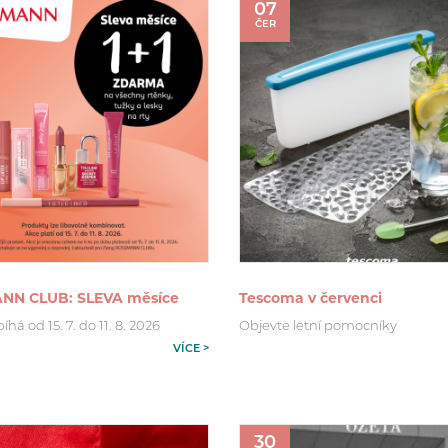
07
ČER
NN CLUB: SLEVA měsíce
Tescoma v červenci
há od 15. 7. do 11. 8. 2026
Objevte letní pomocníky
VÍCE >
30