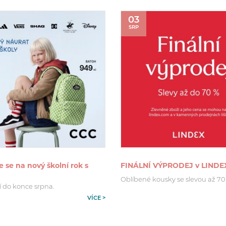
03
SRP
e se na nový školní rok s
FINÁLNÍ VÝPRODEJ v LINDE
Oblíbené kousky se slevou až 70
í do konce srpna.
VÍCE >