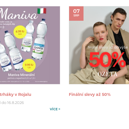
07
SRP
trháky v Rojalu
Finální slevy až 50%
í do 16.8.2026
VÍCE >