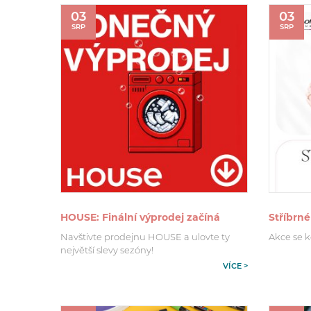
03
03
SRP
SRP
HOUSE: Finální výprodej začíná
Stříbrn
Navštivte prodejnu HOUSE a ulovte ty
Akce se ko
největší slevy sezóny!
VÍCE >