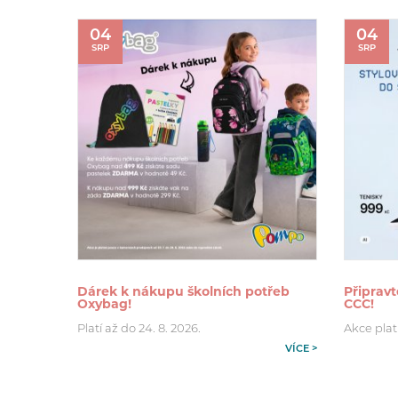
04
04
SRP
SRP
Dárek k nákupu školních potřeb
Připravt
Oxybag!
CCC!
Platí až do 24. 8. 2026.
Akce plat
VÍCE >