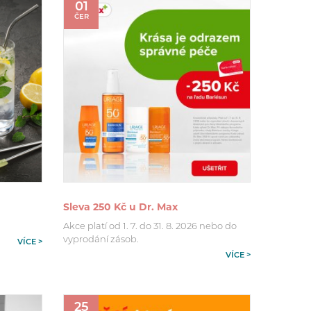
01
ČER
Sleva 250 Kč u Dr. Max
Akce platí od 1. 7. do 31. 8. 2026 nebo do
vyprodání zásob.
VÍCE >
VÍCE >
25