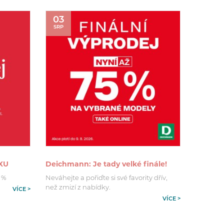
03
SRP
XU
Deichmann: Je tady velké finále!
 %
Neváhejte a pořiďte si své favority dřív,
než zmizí z nabídky.
VÍCE >
VÍCE >