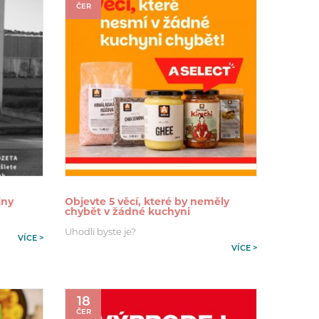
ČER
jny
Objevte 5 věcí, které by neměly
chybět v žádné kuchyni
Uhodli byste je?
VÍCE >
VÍCE >
18
ČER