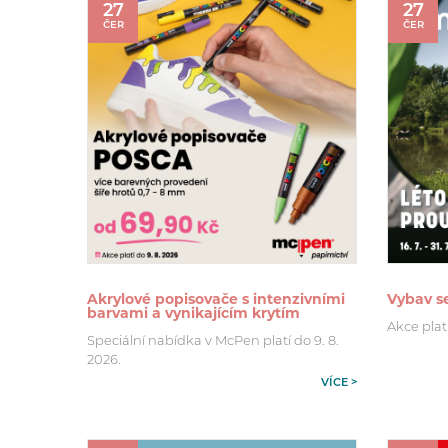
27
27
ČER
ČER
Akrylové popisovače s intenzivními
Vybav se
barvami a vynikajícím krytím
Akce platí 
Speciální nabídka v McPen platí do 9. 8.
2026.
VÍCE >