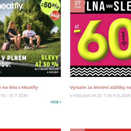
27
ČER
 na léto s Meatfly
Vyrazte za letními zážitky n
16. - 31. 7. 2026
V Kilpi platí od 20. 7. do 9. 8. 2026
VÍCE >