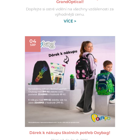
GrandOptical!
Dopřejte si ostré vidění na všechny vzdálenosti za
výhodnější cenu.
VÍCE >
04
SRP
Dárek k nákupu školních potřeb Oxybag!