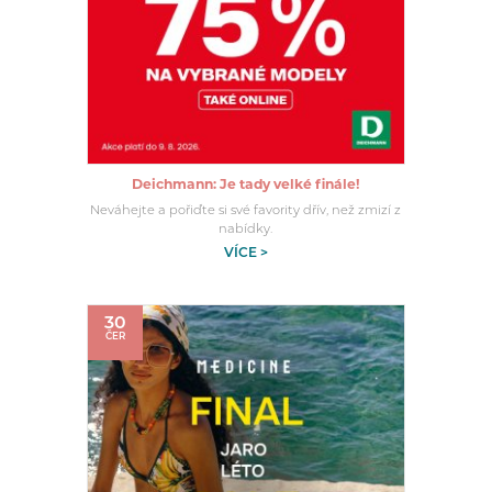
Deichmann: Je tady velké finále!
Neváhejte a pořiďte si své favority dřív, než zmizí z
nabídky.
VÍCE >
30
ČER