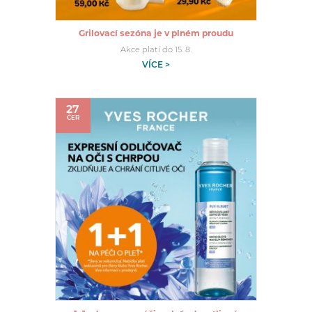
Grilovací sezóna je v plném proudu
Akce platí do 15. 8.
VÍCE >
27
ČER