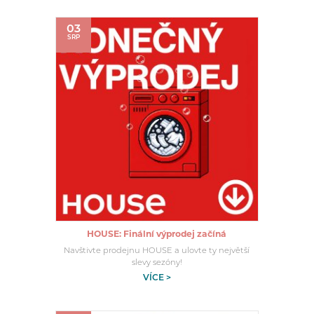
03
SRP
HOUSE: Finální výprodej začíná
Navštivte prodejnu HOUSE a ulovte ty největší
slevy sezóny!
VÍCE >