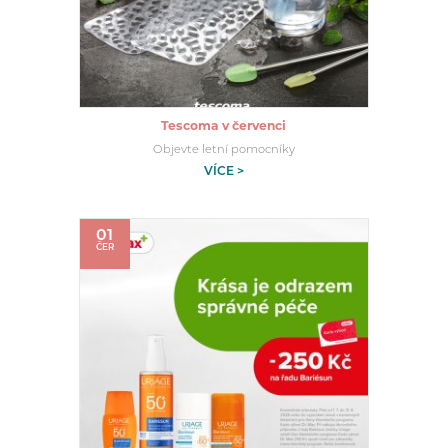
Tescoma v červenci
Objevte letní pomocníky
VÍCE >
01
ČER