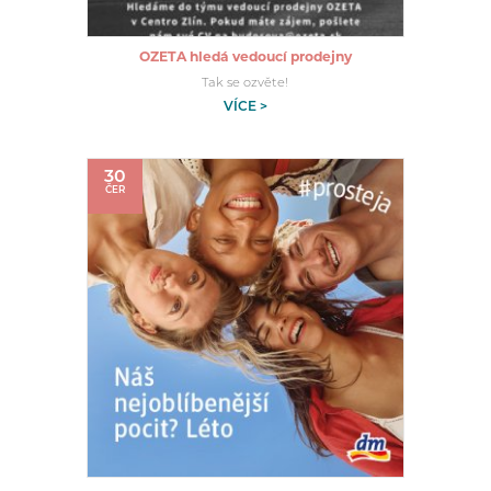
OZETA hledá vedoucí prodejny
Tak se ozvěte!
VÍCE >
30
ČER