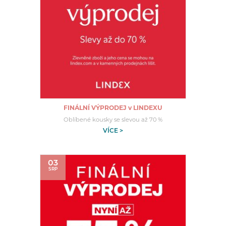
FINÁLNÍ VÝPRODEJ v LINDEXU
Oblíbené kousky se slevou až 70 %
VÍCE >
03
SRP