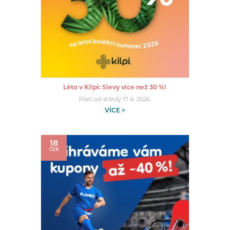
Léto v Kilpi: Slevy více než 30 %!
Platí od středy 17. 6. 2026.
VÍCE >
18
ČER