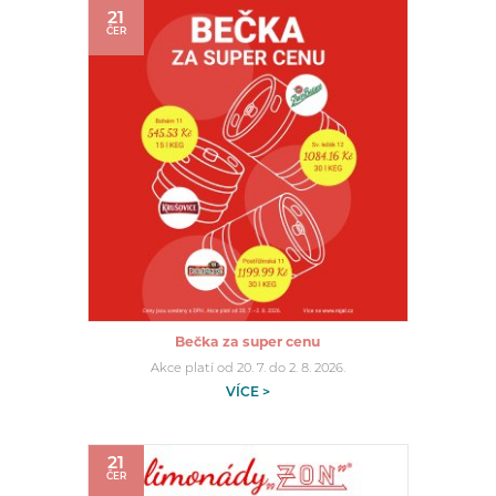
21
ČER
Bečka za super cenu
Akce platí od 20. 7. do 2. 8. 2026.
VÍCE >
21
ČER