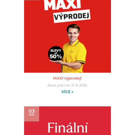
MAXI výprodej!
Akce platí do 31. 8. 2026
VÍCE >
03
SRP