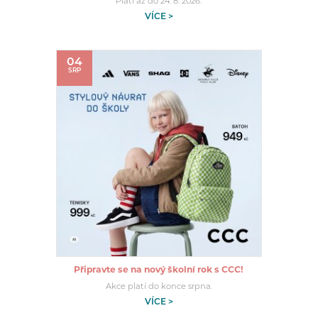
Platí až do 24. 8. 2026.
VÍCE >
04
SRP
Připravte se na nový školní rok s CCC!
Akce platí do konce srpna.
VÍCE >