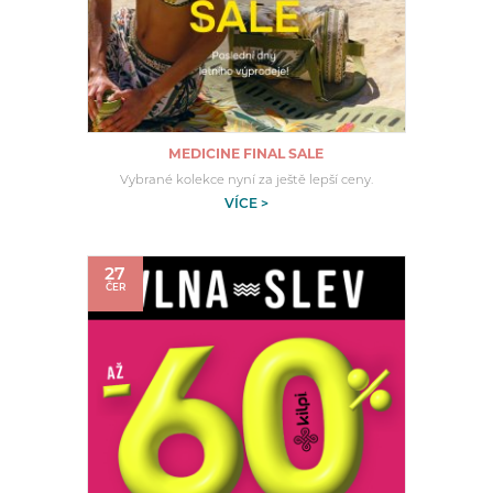
MEDICINE FINAL SALE
Vybrané kolekce nyní za ještě lepší ceny.
VÍCE >
27
ČER