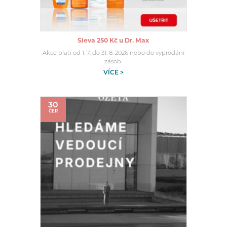
Sleva 250 Kč u Dr. Max
Akce platí od 1. 7. do 31. 8. 2026 nebo do vyprodání
zásob.
VÍCE >
30
ČER