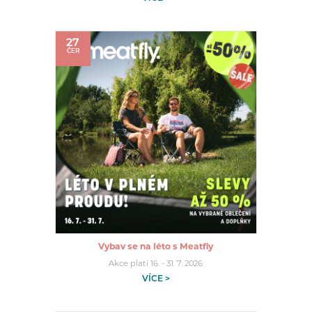
27
ČER
Vybav se na léto s Meatfly
Akce platí 16. - 31. 7. 2026
VÍCE >