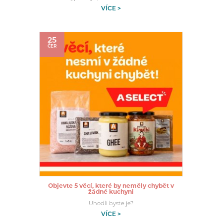
VÍCE >
25
ČER
Objevte 5 věcí, které by neměly chybět v
žádné kuchyni
Uhodli byste je?
VÍCE >