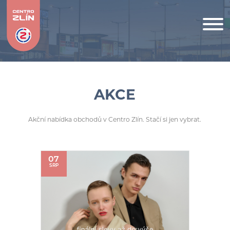
AKCE
Akční nabídka obchodů v Centro Zlín. Stačí si jen vybrat.
07
SRP