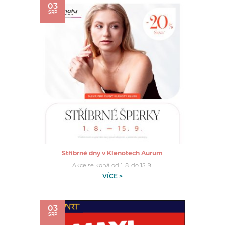
03
SRP
Stříbrné dny v Klenotech Aurum
Akce se koná od 1. 8. do 15. 9.
VÍCE >
03
SRP