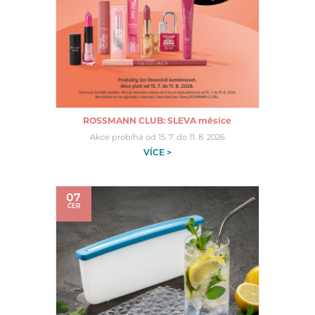
ROSSMANN CLUB: SLEVA měsíce
Akce probíhá od 15. 7. do 11. 8. 2026
VÍCE >
07
ČER