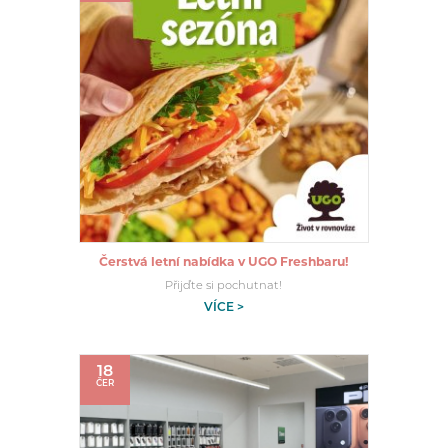
Čerstvá letní nabídka v UGO Freshbaru!
Přijďte si pochutnat!
VÍCE >
18
ČER