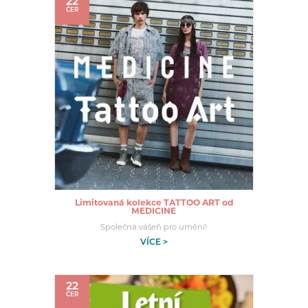
22
ČER
Limitovaná kolekce TATTOO ART od
MEDICINE
Společná vášeň pro umění!
VÍCE >
22
ČER