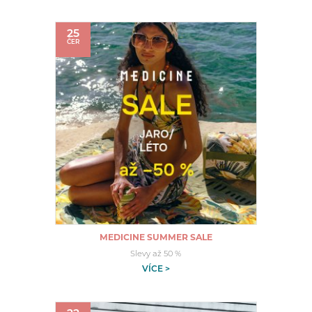
25
ČER
MEDICINE SUMMER SALE
Slevy až 50 %
VÍCE >