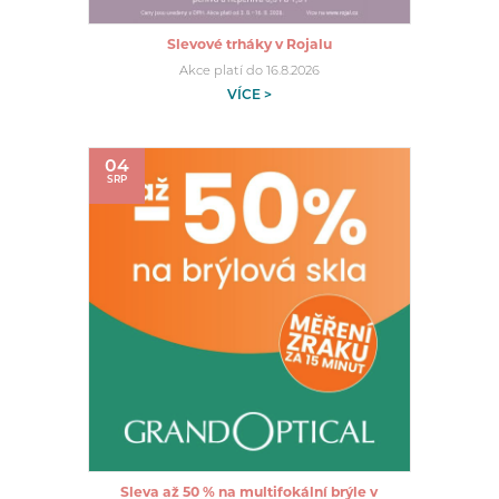
Slevové trháky v Rojalu
Akce platí do 16.8.2026
VÍCE >
04
SRP
Sleva až 50 % na multifokální brýle v