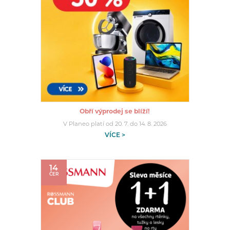
Obří výprodej se blíží!
V Planeo platí od 20. 7. do 14. 8. 2026
VÍCE >
14
ČER