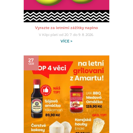
Vyrazte za letními zážitky naplno
V Kilpi platí od 20. 7. do 9. 8. 2026.
VÍCE >
27
ČER