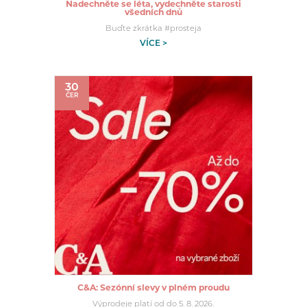
Nadechněte se léta, vydechněte starosti
všedních dnů
Buďte zkrátka #prosteja
VÍCE >
30
ČER
C&A: Sezónní slevy v plném proudu
Výprodeje platí od do 5. 8. 2026.