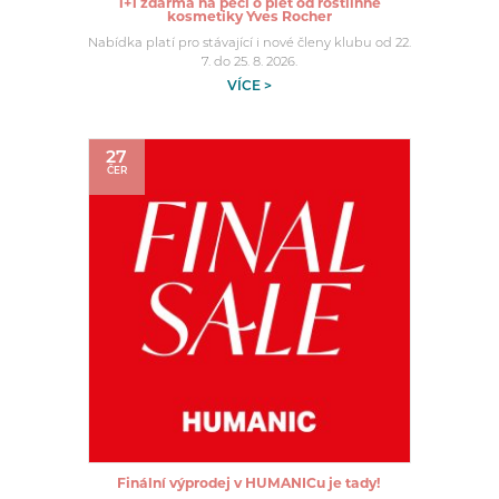
1+1 zdarma na péči o pleť od rostlinné
kosmetiky Yves Rocher
Nabídka platí pro stávající i nové členy klubu od 22.
7. do 25. 8. 2026.
VÍCE >
27
ČER
Finální výprodej v HUMANICu je tady!