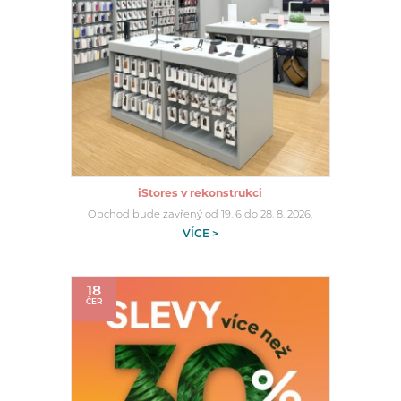
iStores v rekonstrukci
Obchod bude zavřený od 19. 6 do 28. 8. 2026.
VÍCE >
18
ČER