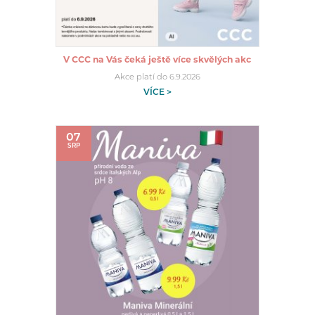
V CCC na Vás čeká ještě více skvělých akc
Akce platí do 6.9.2026
VÍCE >
07
SRP