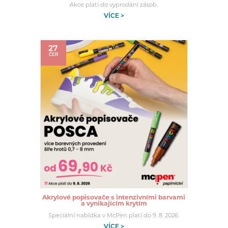
Akce platí do vyprodání zásob.
VÍCE >
27
ČER
Akrylové popisovače s intenzivními barvami
a vynikajícím krytím
Speciální nabídka v McPen platí do 9. 8. 2026.
VÍCE >