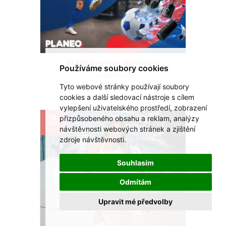
PLANEO startuje akční týdny
Používáme soubory cookies
Zastavte se.
Tyto webové stránky používají soubory
VÍCE >
cookies a další sledovací nástroje s cílem
vylepšení uživatelského prostředí, zobrazení
přizpůsobeného obsahu a reklam, analýzy
18
ČER
návštěvnosti webových stránek a zjištění
zdroje návštěvnosti.
Souhlasím
Odmítám
Upravit mé předvolby