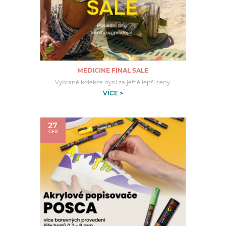
MEDICINE FINAL SALE
Vybrané kolekce nyní za ještě lepší ceny.
VÍCE >
27
ČER