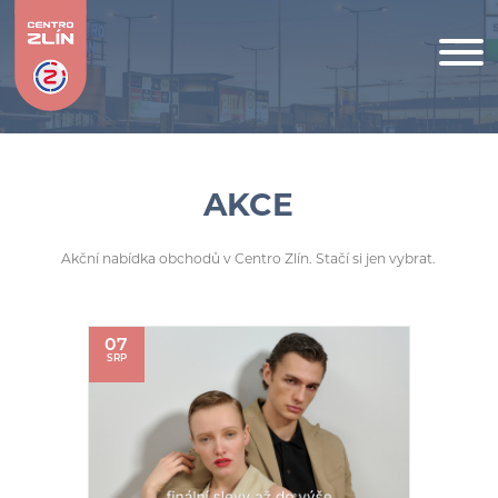
AKCE
Akční nabídka obchodů v Centro Zlín. Stačí si jen vybrat.
07
SRP