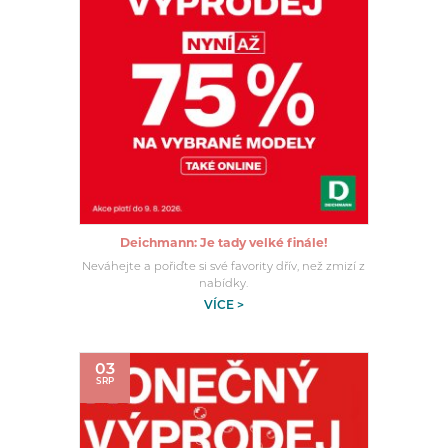
Deichmann: Je tady velké finále!
Neváhejte a pořiďte si své favority dřív, než zmizí z
nabídky.
VÍCE >
03
SRP