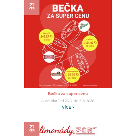
21
ČER
Bečka za super cenu
Akce platí od 20. 7. do 2. 8. 2026.
VÍCE >
21
ČER