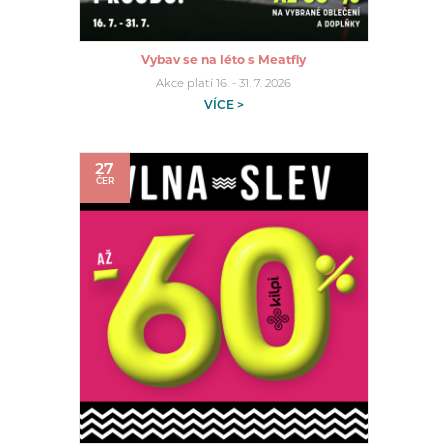
Vybav se na léto s Meatfly
Akce platí 16. - 31. 7. 2026
VÍCE >
27
ČER