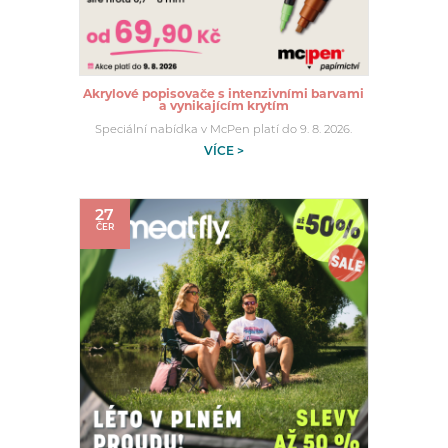
Akrylové popisovače s intenzivními barvami
a vynikajícím krytím
Speciální nabídka v McPen platí do 9. 8. 2026.
VÍCE >
27
ČER