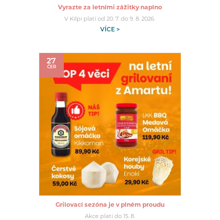
Vyrazte za letními zážitky naplno
V Kilpi platí od 20. 7. do 9. 8. 2026.
VÍCE >
27
ČER
Grilovací sezóna je v plném proudu
Akce platí do 15. 8.