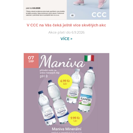
V CCC na Vás čeká ještě více skvělých akc
Akce platí do 6.9.2026
VÍCE >
07
SRP