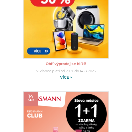
Obří výprodej se blíží!
V Planeo platí od 20. 7. do 14. 8. 2026
VÍCE >
14
ČER