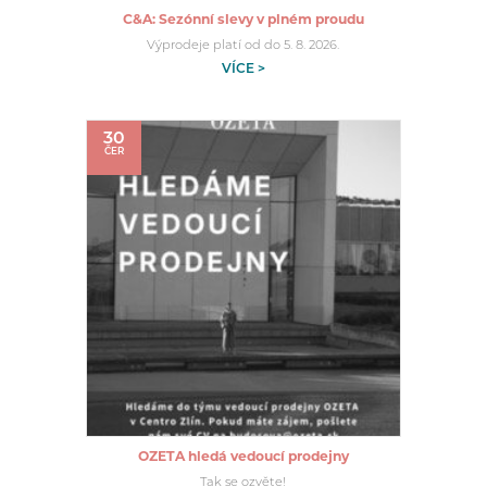
C&A: Sezónní slevy v plném proudu
Výprodeje platí od do 5. 8. 2026.
VÍCE >
30
ČER
OZETA hledá vedoucí prodejny
Tak se ozvěte!