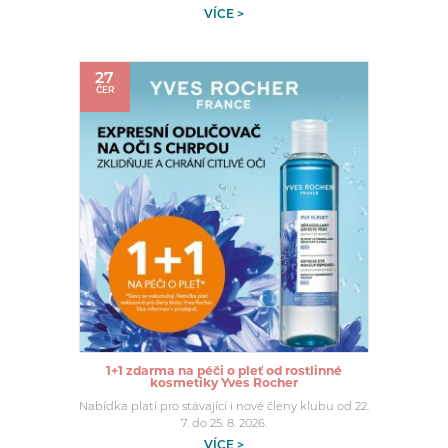
VÍCE >
27
ČER
1+1 zdarma na péči o pleť od rostlinné
kosmetiky Yves Rocher
Nabídka platí pro stávající i nové členy klubu od 22.
7. do 25. 8. 2026.
VÍCE >