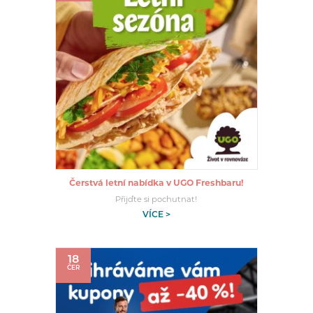
Čerstvá letní nabídka v UGO Freshbaru!
Přijďte si pochutnat!
VÍCE >
18
ČER