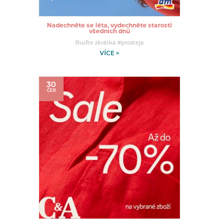
Nadechněte se léta, vydechněte starosti
všedních dnů
Buďte zkrátka #prosteja
VÍCE >
30
ČER