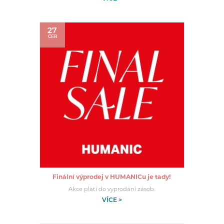
27
ČER
Finální výprodej v HUMANICu je tady!
Akce platí do vyprodání zásob.
VÍCE >