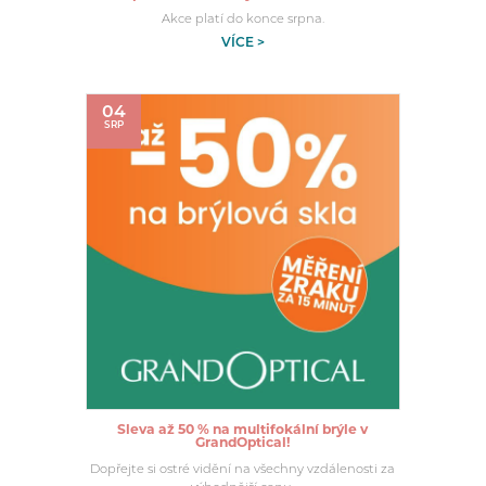
Akce platí do konce srpna.
VÍCE >
04
SRP
Sleva až 50 % na multifokální brýle v
GrandOptical!
Dopřejte si ostré vidění na všechny vzdálenosti za