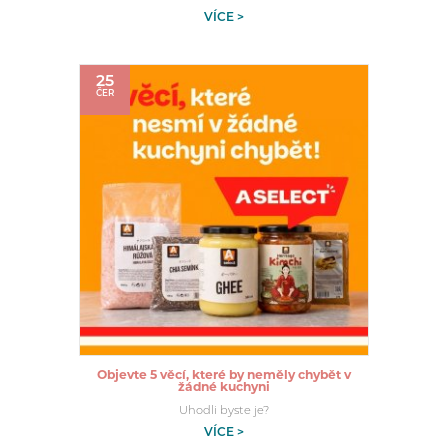
VÍCE >
25
ČER
Objevte 5 věcí, které by neměly chybět v
žádné kuchyni
Uhodli byste je?
VÍCE >