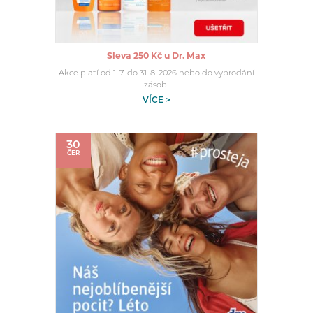
Sleva 250 Kč u Dr. Max
Akce platí od 1. 7. do 31. 8. 2026 nebo do vyprodání
zásob.
VÍCE >
30
ČER