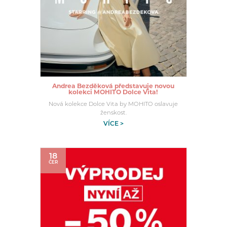
Andrea Bezděková představuje novou
kolekci MOHITO Dolce Vita!
Nová kolekce Dolce Vita by MOHITO oslavuje
ženskost.
VÍCE >
18
ČER