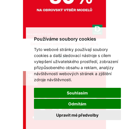
Používáme soubory cookies
Deichmann odstartoval slevy až 50 %
Tyto webové stránky používají soubory
Užijte si léto naplno!
cookies a další sledovací nástroje s cílem
VÍCE >
vylepšení uživatelského prostředí, zobrazení
přizpůsobeného obsahu a reklam, analýzy
návštěvnosti webových stránek a zjištění
18
zdroje návštěvnosti.
ČER
Souhlasím
Odmítám
Upravit mé předvolby