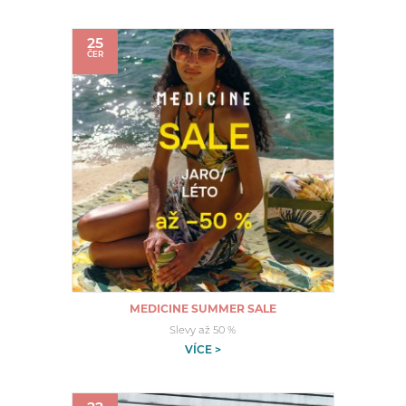
25
ČER
MEDICINE SUMMER SALE
Slevy až 50 %
VÍCE >