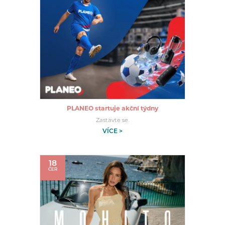
PLANEO startuje akční týdny
Zastavte se.
VÍCE >
18
ČER