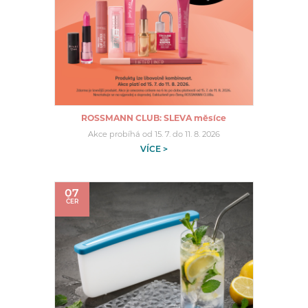
ROSSMANN CLUB: SLEVA měsíce
Akce probíhá od 15. 7. do 11. 8. 2026
VÍCE >
07
ČER