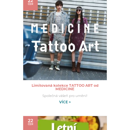
22
ČER
Limitovaná kolekce TATTOO ART od
MEDICINE
Společná vášeň pro umění!
VÍCE >
22
ČER