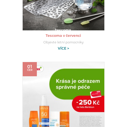
Tescoma v červenci
Objevte letní pomocníky
VÍCE >
01
ČER