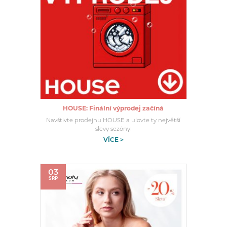
HOUSE: Finální výprodej začíná
Navštivte prodejnu HOUSE a ulovte ty největší
slevy sezóny!
VÍCE >
03
SRP