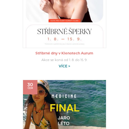
Stříbrné dny v Klenotech Aurum
Akce se koná od 1. 8. do 15. 9.
VÍCE >
30
ČER