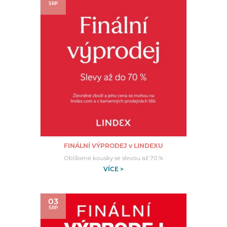
SRP
FINÁLNÍ VÝPRODEJ v LINDEXU
Oblíbené kousky se slevou až 70 %
VÍCE >
03
SRP