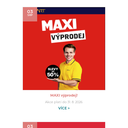
03
SRP
MAXI výprodej!
Akce platí do 31. 8. 2026
VÍCE >
03