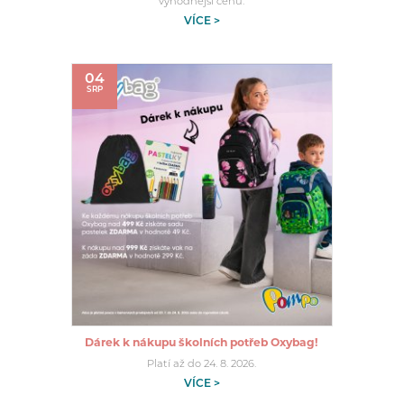
výhodnější cenu.
VÍCE >
04
SRP
Dárek k nákupu školních potřeb Oxybag!
Platí až do 24. 8. 2026.
VÍCE >