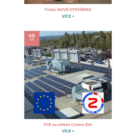
Triola: NOVĚ OTEVŘENO
VÍCE >
08
LIS
FVE na střeše Centro Zlín
VÍCE >