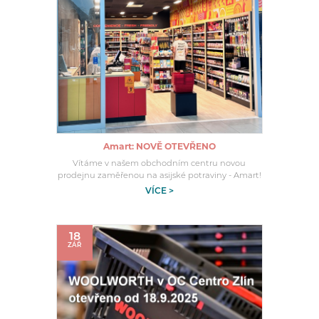
Amart: NOVĚ OTEVŘENO
Vítáme v našem obchodním centru novou
prodejnu zaměřenou na asijské potraviny - Amart!
VÍCE >
18
ZÁŘ