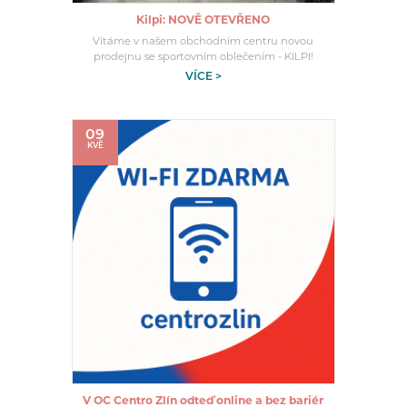
Kilpi: NOVĚ OTEVŘENO
Vítáme v našem obchodním centru novou
prodejnu se sportovním oblečením - KILPI!
VÍCE >
09
KVĚ
V OC Centro Zlín odteď online a bez bariér