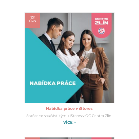
12
ÚNO
Nabídka práce v iStores
Staňte se součástí týmu iStores v OC Centro Zlín!
VÍCE >