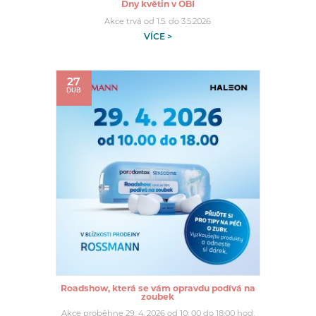
Dny květin v OBI
Akce trvá od 1.5. do 3.5.2026
VÍCE >
27
DUB
Roadshow, která se vám opravdu podívá na
zoubek
Akce proběhne 29. 4. 2026 od 10: 00 do 18:00 hod.