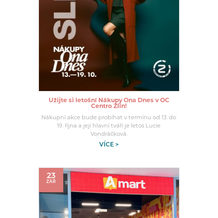
Užijte si letošní Nákupy Ona Dnes v OC
Centro Zlín!
Nákupní akce bude probíhat v termínu od 13. do
19. října a její hlavní tváří je letos Lucie
Vondráčková.
VÍCE >
23
ZÁŘ