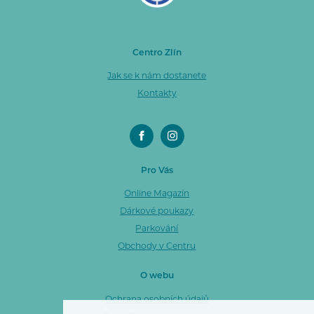
Centro Zlín
Jak se k nám dostanete
Kontakty
Pro Vás
Online Magazín
Dárkové poukazy
Parkování
Obchody v Centru
O webu
Ochrana osobních údajů