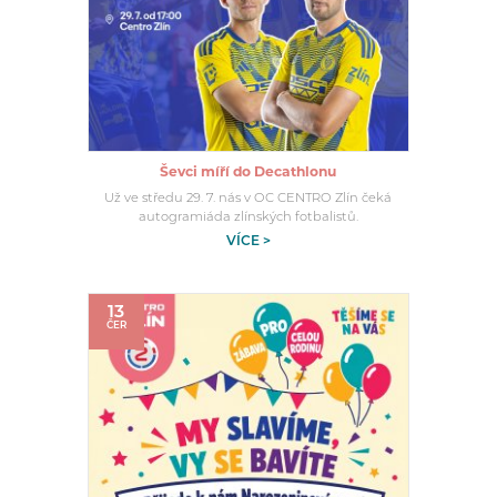
Ševci míří do Decathlonu
Už ve středu 29. 7. nás v OC CENTRO Zlín čeká
autogramiáda zlínských fotbalistů.
VÍCE >
13
ČER