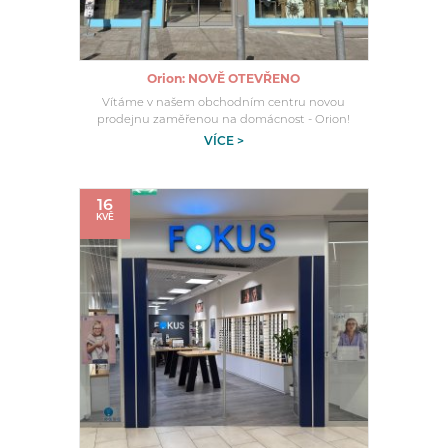
Orion: NOVĚ OTEVŘENO
Vítáme v našem obchodním centru novou
prodejnu zaměřenou na domácnost - Orion!
VÍCE >
16
KVĚ