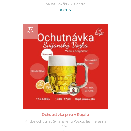
na parkovišti OC Centro
VÍCE >
17
DUB
Ochutnávka piva v Rojalu
Přijďte ochutnat Svijanského Vozku. Těšíme se na
Vás!