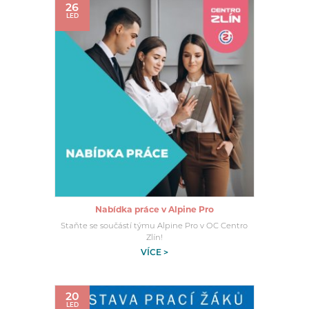
26
LED
Nabídka práce v Alpine Pro
Staňte se součástí týmu Alpine Pro v OC Centro
Zlín!
VÍCE >
20
LED