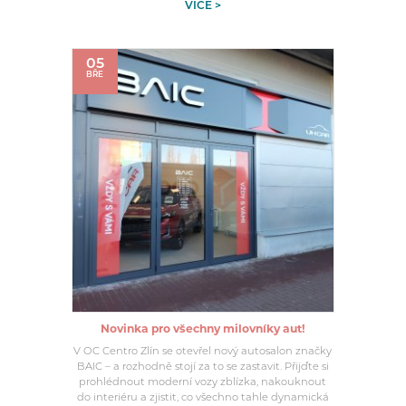
VÍCE >
05
BŘE
Novinka pro všechny milovníky aut!
V OC Centro Zlín se otevřel nový autosalon značky
BAIC – a rozhodně stojí za to se zastavit. Přijďte si
prohlédnout moderní vozy zblízka, nakouknout
do interiéru a zjistit, co všechno tahle dynamická