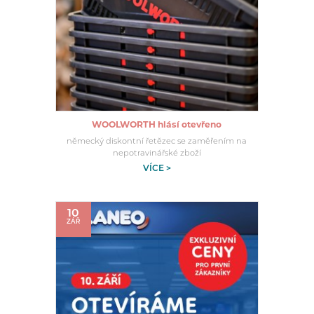
WOOLWORTH hlásí otevřeno
německý diskontní řetězec se zaměřením na
nepotravinářské zboží
VÍCE >
10
ZÁŘ