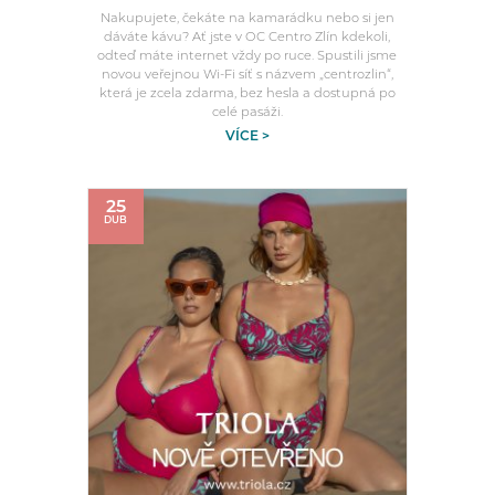
Nakupujete, čekáte na kamarádku nebo si jen
dáváte kávu? Ať jste v OC Centro Zlín kdekoli,
odteď máte internet vždy po ruce. Spustili jsme
novou veřejnou Wi-Fi síť s názvem „centrozlin“,
která je zcela zdarma, bez hesla a dostupná po
celé pasáži.
VÍCE >
25
DUB