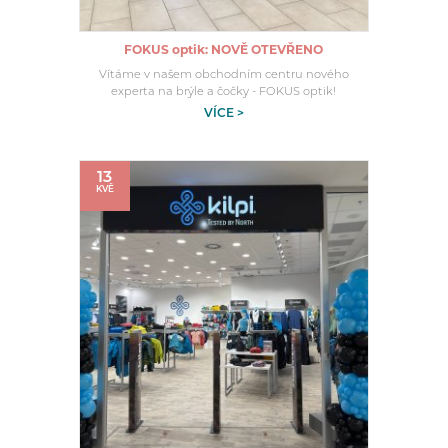
FOKUS optik: NOVĚ OTEVŘENO
Vítáme v našem obchodním centru nového
experta na brýle a čočky - FOKUS optik!
VÍCE >
13
KVĚ