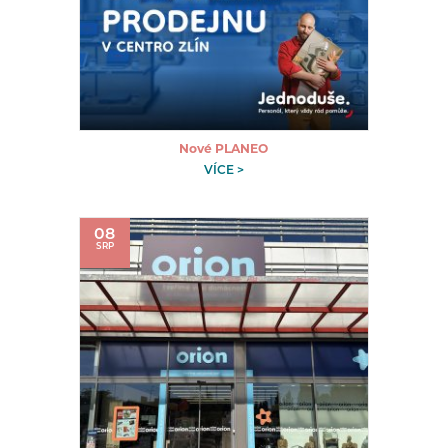
Nové PLANEO
VÍCE >
08
SRP