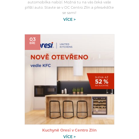
automobilka nabízí. Možná tu na vás čeká vaše
příští auto. Stavte se v OC Centro Zlín a přesvědčte
se sami!
VÍCE >
03
BŘE
Kuchyně Oresi v Centro Zlín
VÍCE >