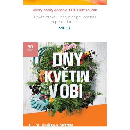
Včely našly domov u OC Centro Zlín
Nová výstava ukáže, proč jsou pro nás
nepostradatelné.
VÍCE >
30
DUB