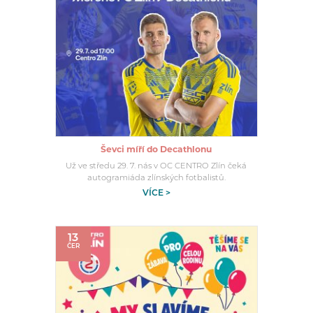
Ševci míří do Decathlonu
Už ve středu 29. 7. nás v OC CENTRO Zlín čeká
autogramiáda zlínských fotbalistů.
VÍCE >
13
ČER