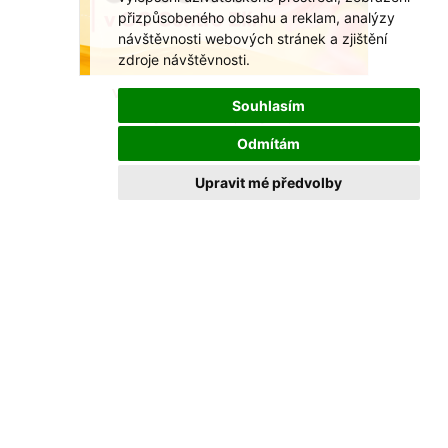
přizpůsobeného obsahu a reklam, analýzy
návštěvnosti webových stránek a zjištění
zdroje návštěvnosti.
Včely našly domov u OC Centro Zlín
Souhlasím
Nová výstava ukáže, proč jsou pro nás
nepostradatelné.
Odmítám
VÍCE >
Upravit mé předvolby