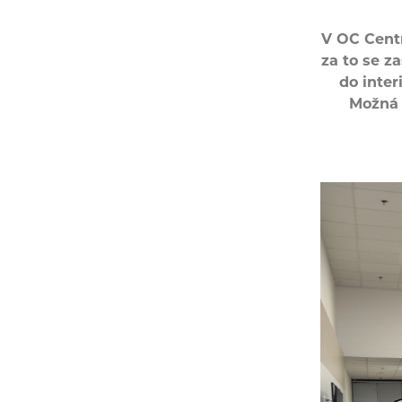
V OC Centr
za to se z
do inter
Možná 