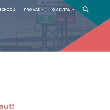
BCHODŮ
PRO VÁS
O CENTRU
Online magazín
Jak se k nám
dostanete
Dárkové poukazy
Kontakty
Parkování
aut!