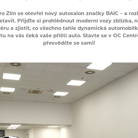
o Zlín se otevřel nový autosalon značky BAIC – a roz
astavit. Přijďte si prohlédnout moderní vozy zblízka,
iéru a zjistit, co všechno tahle dynamická automobilk
tu na vás čeká vaše příští auto. Stavte se v OC Centro
přesvědčte se sami!