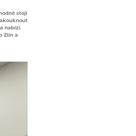
hodně stojí
 nakouknout
a nabízí.
 Zlín a