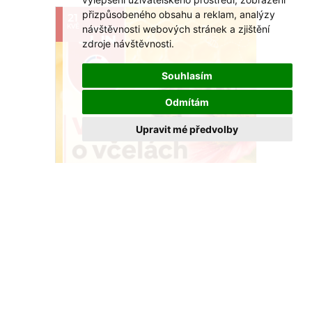
přizpůsobeného obsahu a reklam, analýzy
21
návštěvnosti webových stránek a zjištění
KVĚ
zdroje návštěvnosti.
Souhlasím
Odmítám
Upravit mé předvolby
Včely našly domov u OC Centro Zlín
Nová výstava ukáže, proč jsou pro nás
nepostradatelné.
VÍCE >