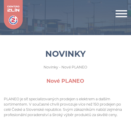
NOVINKY
Novinky
- Nové PLANEO
Nové PLANEO
PLANEO je síť specializovaných prodejen s elektrem a dalším
sortimentem. V současné chvíli provozuje více než 150 prodejen po
celé České a Slovenské republice. Svým zákazníkům nabízí zejména
profesionální poradenství a široký výběr produktů za skvělé ceny.