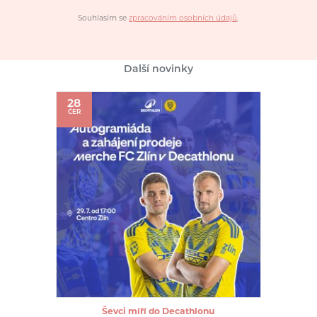
Souhlasím se
zpracováním osobních údajů
.
Další novinky
28
ČER
Ševci míří do Decathlonu