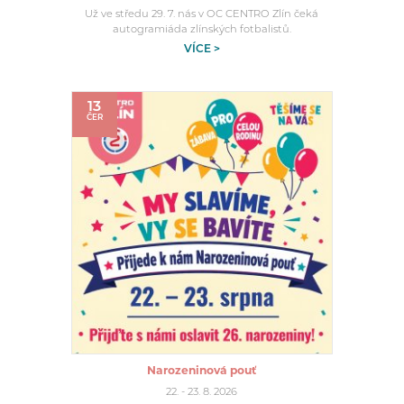
Už ve středu 29. 7. nás v OC CENTRO Zlín čeká
autogramiáda zlínských fotbalistů.
VÍCE >
13
ČER
Narozeninová pouť
22. - 23. 8. 2026