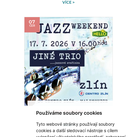
VÍCE >
07
ČER
Používáme soubory cookies
JAZZ WEEKEND
17. 7. 2026 od 16:00
Tyto webové stránky používají soubory
VÍCE >
cookies a další sledovací nástroje s cílem
vylepšení uživatelského prostředí, zobrazení