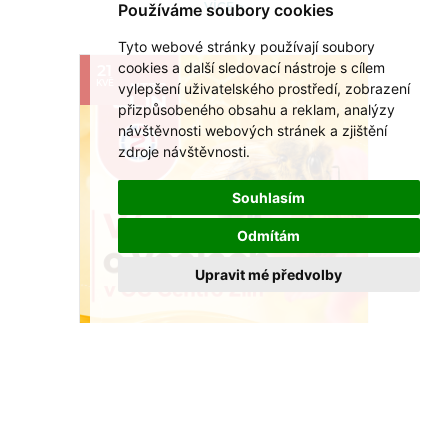
Používáme soubory cookies
VÍCE >
Tyto webové stránky používají soubory
cookies a další sledovací nástroje s cílem
21
KVĚ
vylepšení uživatelského prostředí, zobrazení
přizpůsobeného obsahu a reklam, analýzy
návštěvnosti webových stránek a zjištění
zdroje návštěvnosti.
Souhlasím
Odmítám
Upravit mé předvolby
Včely našly domov u OC Centro Zlín
Nová výstava ukáže, proč jsou pro nás
nepostradatelné.
VÍCE >