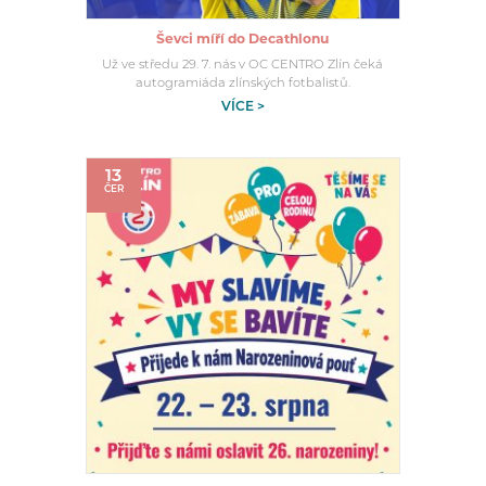
Ševci míří do Decathlonu
Už ve středu 29. 7. nás v OC CENTRO Zlín čeká
autogramiáda zlínských fotbalistů.
VÍCE >
13
ČER