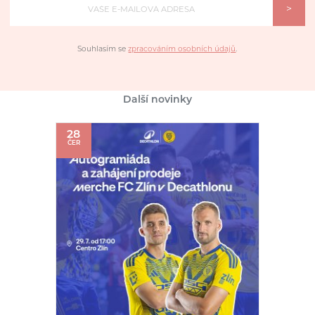
>
Souhlasím se
zpracováním osobních údajů
.
Další novinky
28
ČER