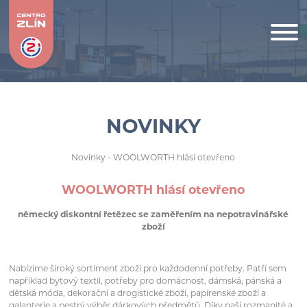
NOVINKY
Novinky
- WOOLWORTH hlásí otevřeno
WOOLWORTH hlásí otevřeno
německý diskontní řetězec se zaměřením na nepotravinářské
zboží
Nabízíme široký sortiment zboží pro každodenní potřeby. Patří sem
například bytový textil, potřeby pro domácnost, dámská, pánská a
dětská móda, dekorační a drogistické zboží, papírenské zboží a
galanterie a pestrý výběr dárkových předmětů. Díky naší rozmanité a