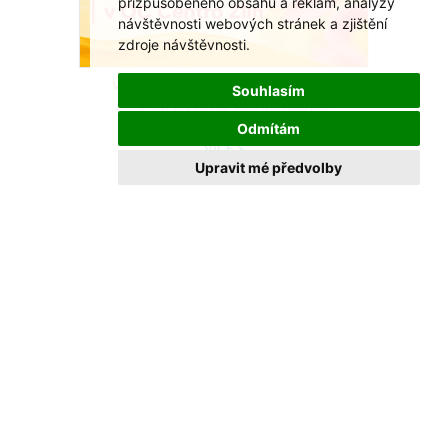
přizpůsobeného obsahu a reklam, analýzy
návštěvnosti webových stránek a zjištění
zdroje návštěvnosti.
Včely našly domov u OC Centro Zlín
Souhlasím
Nová výstava ukáže, proč jsou pro nás
Odmítám
nepostradatelné.
VÍCE >
Upravit mé předvolby