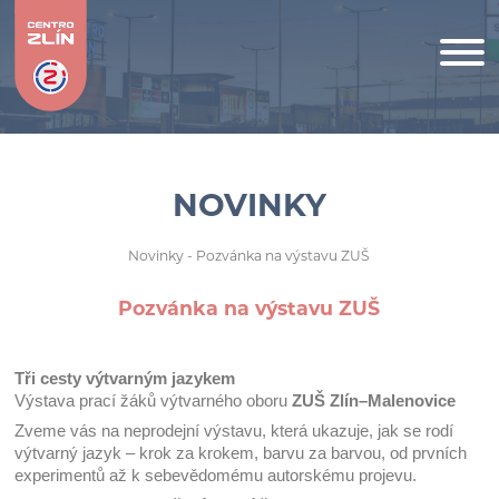
NOVINKY
Novinky
- Pozvánka na výstavu ZUŠ
Pozvánka na výstavu ZUŠ
Tři cesty výtvarným jazykem
Výstava prací žáků výtvarného oboru
ZUŠ Zlín–Malenovice
Zveme vás na neprodejní výstavu, která ukazuje, jak se rodí
výtvarný jazyk – krok za krokem, barvu za barvou, od prvních
experimentů až k sebevědomému autorskému projevu.