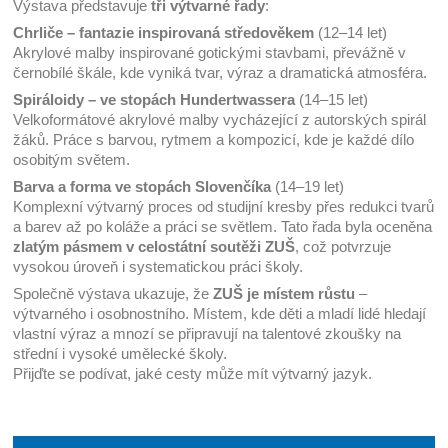
Výstava představuje
tři výtvarné řady
:
Chrliče – fantazie inspirovaná středověkem
(12–14 let)
Akrylové malby inspirované gotickými stavbami, převážně v
černobílé škále, kde vyniká tvar, výraz a dramatická atmosféra.
Spiráloidy – ve stopách Hundertwassera
(14–15 let)
Velkoformátové akrylové malby vycházející z autorských spirál
žáků. Práce s barvou, rytmem a kompozicí, kde je každé dílo
osobitým světem.
Barva a forma ve stopách Slovenčíka
(14–19 let)
Komplexní výtvarný proces od studijní kresby přes redukci tvarů
a barev až po koláže a práci se světlem. Tato řada byla oceněna
zlatým pásmem v celostátní soutěži ZUŠ
, což potvrzuje
vysokou úroveň i systematickou práci školy.
Společně výstava ukazuje, že
ZUŠ je místem růstu
–
výtvarného i osobnostního. Místem, kde děti a mladí lidé hledají
vlastní výraz a mnozí se připravují na talentové zkoušky na
střední i vysoké umělecké školy.
Přijďte se podívat, jaké cesty může mít výtvarný jazyk.