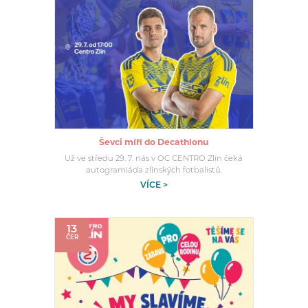
Ševci míří do Decathlonu
Už ve středu 29. 7. nás v OC CENTRO Zlín čeká
autogramiáda zlínských fotbalistů.
VÍCE >
13
ČER