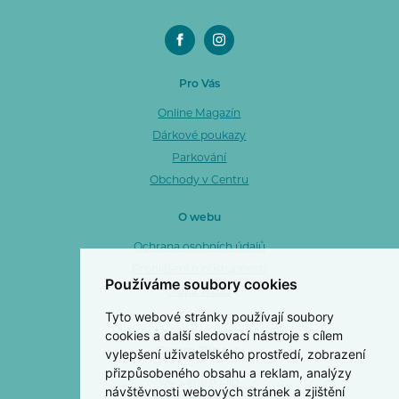
Pro Vás
Online Magazín
Dárkové poukazy
Parkování
Obchody v Centru
O webu
Ochrana osobních údajů
Prohlášení o přístupnosti
Používáme soubory cookies
Mapa webu
Tyto webové stránky používají soubory
Cookies
cookies a další sledovací nástroje s cílem
vylepšení uživatelského prostředí, zobrazení
Centro Zlín a. s.
přizpůsobeného obsahu a reklam, analýzy
OC Centro Zlín
návštěvnosti webových stránek a zjištění
3. května 1170