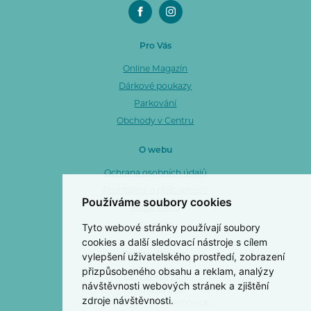
Pro Vás
Online Magazín
Dárkové poukazy
Parkování
Obchody v Centru
O webu
Ochrana osobních údajů
Prohlášení o přístupnosti
Používáme soubory cookies
Mapa webu
Tyto webové stránky používají soubory
Cookies
cookies a další sledovací nástroje s cílem
vylepšení uživatelského prostředí, zobrazení
Centro Zlín a. s.
přizpůsobeného obsahu a reklam, analýzy
OC Centro Zlín
návštěvnosti webových stránek a zjištění
3. května 1170
zdroje návštěvnosti.
763 02 Zlín 4 - Malenovice