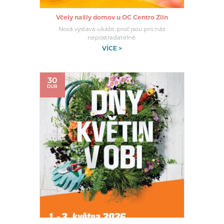
Včely našly domov u OC Centro Zlín
Nová výstava ukáže, proč jsou pro nás
nepostradatelné.
VÍCE >
30
DUB