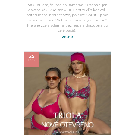
Nakupujete, čekáte na kamarádku nebo si jen
dáváte kávu? Ať jste v OC Centro Zlín kdekoli,
odteď máte internet vždy po ruce. Spustili jsme
novou veřejnou Wi-Fi síť s názvem „centrozlin“,
která je zcela zdarma, bez hesla a dostupná po
celé pasáži.
VÍCE >
25
DUB