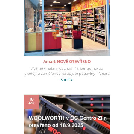
Amart: NOVĚ OTEVŘENO
Vítáme v našem obchodním centru novou
prodejnu zaměřenou na asijské potraviny - Amart!
VÍCE >
18
ZÁŘ