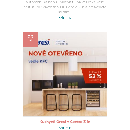
automobilka nabízí. Možná tu na vás čeká vaše
příští auto. Stavte se v OC Centro Zlín a přesvědčte
se sami!
VÍCE >
03
BŘE
Kuchyně Oresi v Centro Zlín
VÍCE >