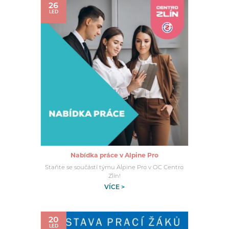
26
LED
Nabídka práce v Alpine Pro
Staňte se součástí týmu Alpine Pro v OC Centro
Zlín!
VÍCE >
20
LED