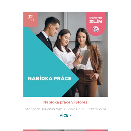
12
ÚNO
Nabídka práce v iStores
Staňte se součástí týmu iStores v OC Centro Zlín!
VÍCE >