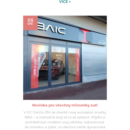
VÍCE >
05
BŘE
Novinka pro všechny milovníky aut!
V OC Centro Zlín se otevřel nový autosalon značky
BAIC – a rozhodně stojí za to se zastavit. Přijďte si
prohlédnout moderní vozy zblízka, nakouknout
do interiéru a zjistit, co všechno tahle dynamická