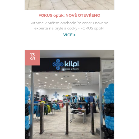
FOKUS optik: NOVĚ OTEVŘENO
Vítáme v našem obchodním centru nového
experta na brýle a čočky - FOKUS optik!
VÍCE >
13
KVĚ