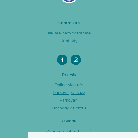
Centro Zlín
Jak se k nám dostanete
Kontakty
Pro Vás
Online Magazín
Dárkové poukazy
Parkování
Obchody v Centru
O webu
Ochrana osobních údajů