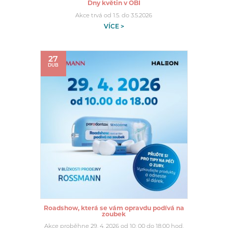
Dny květin v OBI
Akce trvá od 1.5. do 3.5.2026
VÍCE >
27
DUB
Roadshow, která se vám opravdu podívá na
zoubek
Akce proběhne 29. 4. 2026 od 10: 00 do 18:00 hod.