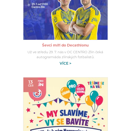
Ševci míří do Decathlonu
Už ve středu 29. 7. nás v OC CENTRO Zlín čeká
autogramiáda zlínských fotbalistů.
VÍCE >
13
ČER