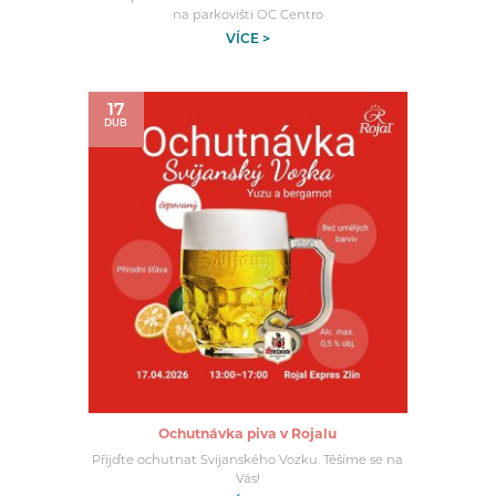
na parkovišti OC Centro
VÍCE >
17
DUB
Ochutnávka piva v Rojalu
Přijďte ochutnat Svijanského Vozku. Těšíme se na
Vás!