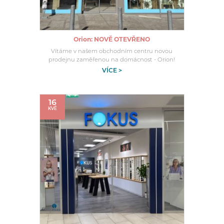
Orion: NOVĚ OTEVŘENO
Vítáme v našem obchodním centru novou
prodejnu zaměřenou na domácnost - Orion!
VÍCE >
16
KVĚ