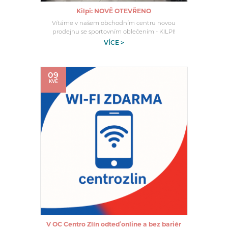
Kilpi: NOVĚ OTEVŘENO
Vítáme v našem obchodním centru novou
prodejnu se sportovním oblečením - KILPI!
VÍCE >
09
KVĚ
V OC Centro Zlín odteď online a bez bariér