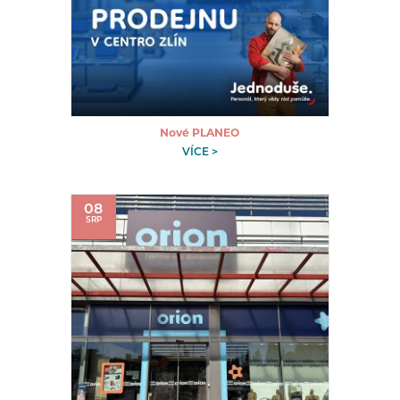
Nové PLANEO
VÍCE >
08
SRP