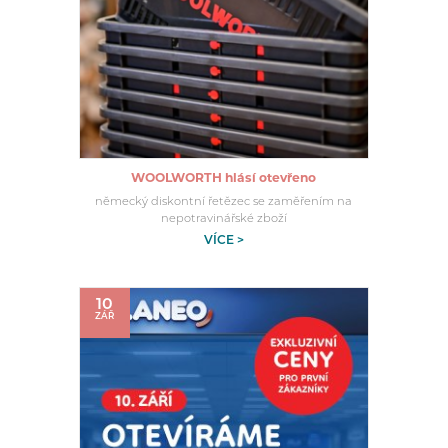
WOOLWORTH hlásí otevřeno
německý diskontní řetězec se zaměřením na
nepotravinářské zboží
VÍCE >
10
ZÁŘ