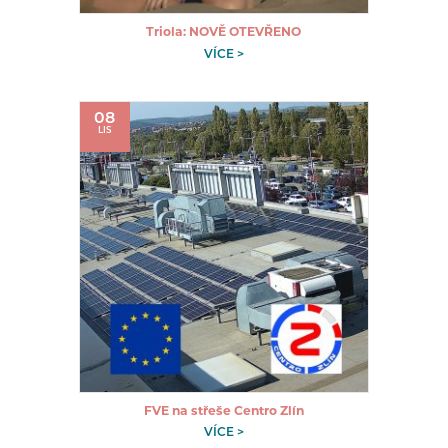
Triola: NOVĚ OTEVŘENO
VÍCE >
08
LIS
FVE na střeše Centro Zlín
VÍCE >