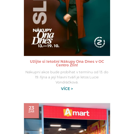
Užijte si letošní Nákupy Ona Dnes v OC
Centro Zlín!
Nákupní akce bude probíhat v termínu od 13. do
19. října a její hlavní tváří je letos Lucie
Vondráčková.
VÍCE >
23
ZÁŘ