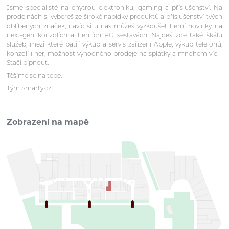
Jsme specialisté na chytrou elektroniku, gaming a příslušenství. Na
prodejnách si vybereš ze široké nabídky produktů a příslušenství tvých
oblíbených značek; navíc si u nás můžeš vyzkoušet herní novinky na
next-gen konzolích a herních PC sestavách. Najdeš zde také škálu
služeb, mezi které patří výkup a servis zařízení Apple, výkup telefonů,
konzolí i her, možnost výhodného prodeje na splátky a mnohem víc –
Stačí pípnout.
Těšíme se na tebe.
Tým Smarty.cz
Zobrazení na mapě