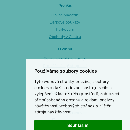
Pro Vás
Online Magazín
Dárkové poukazy
Parkování
Obchody v Centru
O webu
Ochrana osobních údajů
Prohlášení o přístupnosti
Používáme soubory cookies
Mapa webu
Tyto webové stránky používají soubory
Cookies
cookies a další sledovací nástroje s cílem
vylepšení uživatelského prostředí, zobrazení
Centro Zlín a. s.
přizpůsobeného obsahu a reklam, analýzy
OC Centro Zlín
návštěvnosti webových stránek a zjištění
3. května 1170
zdroje návštěvnosti.
763 02 Zlín 4 - Malenovice
577 103 499
Souhlasím