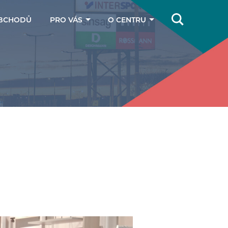
BCHODŮ
PRO VÁS
O CENTRU
Online magazín
Jak se k nám
dostanete
Dárkové poukazy
Kontakty
Parkování