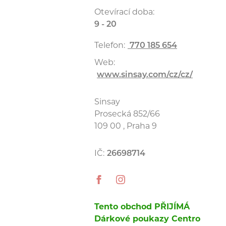
Otevírací doba:
9 - 20
Telefon:
770 185 654
Web:
www.sinsay.com/cz/cz/
Sinsay
Prosecká 852/66
109 00 , Praha 9
IČ:
26698714
Tento obchod PŘIJÍMÁ
Dárkové poukazy Centro