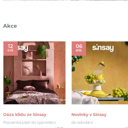
Akce
12
06
KVĚ
BŘE
Oáza klidu ze Sinsay
Novinky v Sinsay
Pozvánka platí do vyprodání.
do odvolání