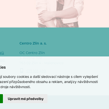
Centro Zlín a. s.
ajů
OC Centro Zlín
3. května 1170
osti
763 02 Zlín 4 - Malenovice
ies
577 103 499
 soubory cookies a další sledovací nástroje s cílem vylepšení
razení přizpůsobeného obsahu a reklam, analýzy návštěvnosti
zdroje návštěvnosti.
Upravit mé předvolby