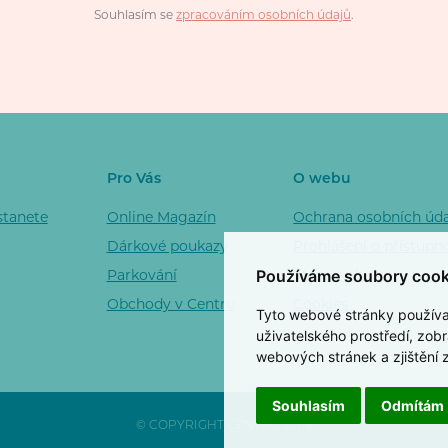
Souhlasím se
zpracováním osobních údajů
.
Pro Vás
O webu
stanete
Online Magazín
Ochrana osobních úd
Dárkové poukazy
Prohlášení o přístupn
Používáme soubory cook
Parkování
Mapa webu
Obchody v Centru
Cookies
Tyto webové stránky používají
uživatelského prostředí, zob
webových stránek a zjištění 
Souhlasím
Odmítám
© COPYRIGHT CENTRO ZLÍN