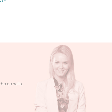
CE >
eho e-mailu.