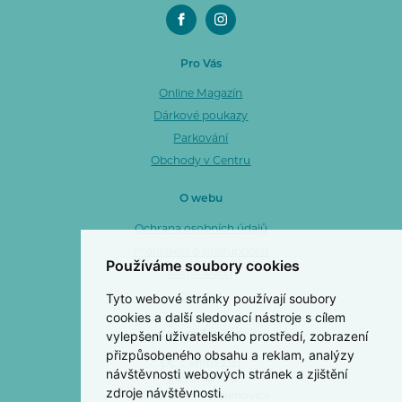
Pro Vás
Online Magazín
Dárkové poukazy
Parkování
Obchody v Centru
O webu
Ochrana osobních údajů
Prohlášení o přístupnosti
Používáme soubory cookies
Mapa webu
Tyto webové stránky používají soubory
Cookies
cookies a další sledovací nástroje s cílem
vylepšení uživatelského prostředí, zobrazení
Centro Zlín a. s.
přizpůsobeného obsahu a reklam, analýzy
OC Centro Zlín
návštěvnosti webových stránek a zjištění
3. května 1170
zdroje návštěvnosti.
763 02 Zlín 4 - Malenovice