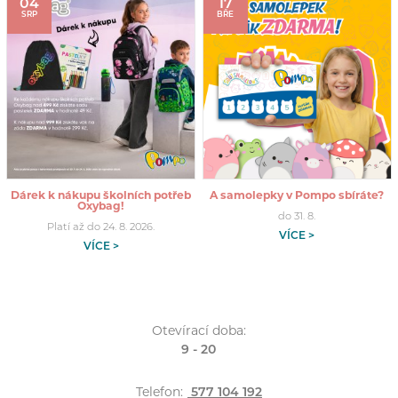
04
17
SRP
BŘE
Dárek k nákupu školních potřeb
A samolepky v Pompo sbíráte?
Oxybag!
do 31. 8.
Platí až do 24. 8. 2026.
VÍCE >
VÍCE >
Otevírací doba:
9 - 20
Telefon:
577 104 192