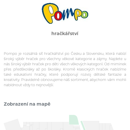
hračkářství
Pompo je rozsáhlá síť hračkářství po Česku a Slovensku, která nabízí
široký výběr hraček pro všechny věkové kategorie a zájmy. Najdete u
nás široký výběr hraček pro děti všech věkových kategorií. Od miminek
přes předškoláky až po školáky. Kromě klasických hraček nabízíme
také edukativní hračky, které podporují rozvoj dětské fantazie a
kreativity. Pravidelně obnovujeme náš sortiment, abychom vám mohli
nabídnout vždy to nejnovější.
Zobrazení na mapě