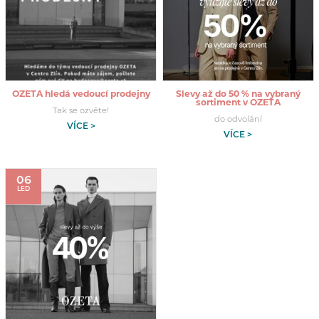
OZETA hledá vedoucí prodejny
Slevy až do 50 % na vybraný
sortiment v OZETA
Tak se ozvěte!
do odvolání
VÍCE >
VÍCE >
06
LED