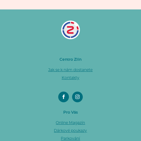
Centro Zlín
Jak se k nám dostanete
Kontakty
Pro Vás
Online Magazín
Dárkové poukazy
Parkování