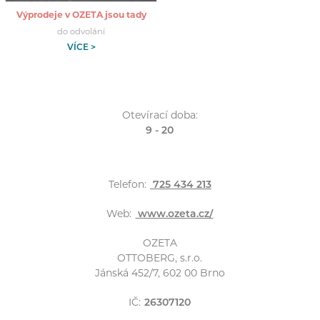
Výprodeje v OZETA jsou tady
do odvolání
VÍCE >
Otevírací doba:
9 - 20
Telefon:
725 434 213
Web:
www.ozeta.cz/
OZETA
OTTOBERG, s.r.o.
Jánská 452/7, 602 00 Brno
IČ:
26307120