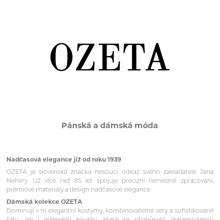
Pánská a dámská móda
Nadčasová elegance již od roku 1939
OZETA je slovenská značka nesoucí odkaz svého zakladatele Jana
Nehery. Už více než 85 let spojuje precizní řemeslné zpracování,
prémiové materiály a design nadčasové elegance.
Dámská kolekce OZETA
Dominují v ní elegantní kostýmy, kombinovatelné sety a sofistikované
šaty, ale i ležérnější kousky, které se přizpůsobí dynamickému