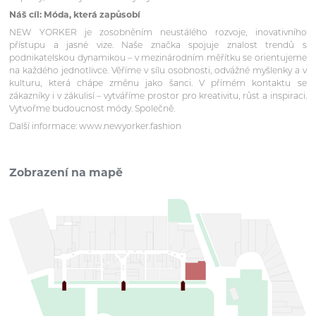
Náš cíl: Móda, která zapůsobí
NEW YORKER je zosobněním neustálého rozvoje, inovativního
přístupu a jasné vize. Naše značka spojuje znalost trendů s
podnikatelskou dynamikou – v mezinárodním měřítku se orientujeme
na každého jednotlivce. Věříme v sílu osobnosti, odvážné myšlenky a v
kulturu, která chápe změnu jako šanci. V přímém kontaktu se
zákazníky i v zákulisí – vytváříme prostor pro kreativitu, růst a inspiraci.
Vytvořme budoucnost módy. Společně.
Další informace: www.newyorker.fashion
Zobrazení na mapě