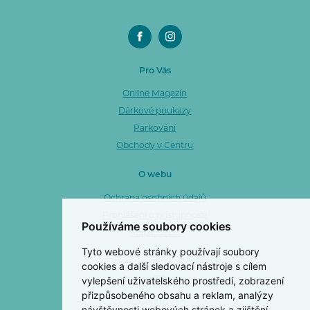
Pro Vás
Online Magazín
Dárkové poukazy
Parkování
Obchody v Centru
O webu
Ochrana osobních údajů
Prohlášení o přístupnosti
Používáme soubory cookies
Mapa webu
Tyto webové stránky používají soubory
Cookies
cookies a další sledovací nástroje s cílem
vylepšení uživatelského prostředí, zobrazení
Centro Zlín a. s.
přizpůsobeného obsahu a reklam, analýzy
OC Centro Zlín
návštěvnosti webových stránek a zjištění