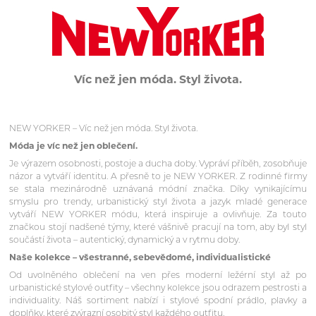
Víc než jen móda. Styl života.
NEW YORKER – Víc než jen móda. Styl života.
Móda je víc než jen oblečení.
Je výrazem osobnosti, postoje a ducha doby. Vypráví příběh, zosobňuje
názor a vytváří identitu. A přesně to je NEW YORKER. Z rodinné firmy
se stala mezinárodně uznávaná módní značka. Díky vynikajícímu
smyslu pro trendy, urbanistický styl života a jazyk mladé generace
vytváří NEW YORKER módu, která inspiruje a ovlivňuje. Za touto
značkou stojí nadšené týmy, které vášnivě pracují na tom, aby byl styl
součástí života – autentický, dynamický a v rytmu doby.
Naše kolekce – všestranné, sebevědomé, individualistické
Od uvolněného oblečení na ven přes moderní ležérní styl až po
urbanistické stylové outfity – všechny kolekce jsou odrazem pestrosti a
individuality. Náš sortiment nabízí i stylové spodní prádlo, plavky a
doplňky, které zvýrazní osobitý styl každého outfitu.