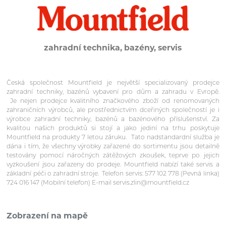
zahradní technika, bazény, servis
Česká společnost Mountfield je největší specializovaný prodejce
zahradní techniky, bazénů vybavení pro dům a zahradu v Evropě.
Je nejen prodejce kvalitního značkového zboží od renomovaných
zahraničních výrobců, ale prostřednictvím dceřiných společností je i
výrobce zahradní techniky, bazénů a bazénového příslušenství. Za
kvalitou našich produktů si stojí a jako jediní na trhu poskytuje
Mountfield na produkty 7 letou záruku. Tato nadstandardní služba je
dána i tím, že všechny výrobky zařazené do sortimentu jsou detailně
testovány pomocí náročných zátěžových zkoušek, teprve po jejich
vyzkoušení jsou zařazeny do prodeje. Mountfield nabízí také servis a
základní péči o zahradní stroje. Telefon servis: 577 102 778 (Pevná linka)
724 016 147 (Mobilní telefon) E-mail servis.zlin@mountfield.cz
Zobrazení na mapě