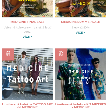
MEDICINE FINAL SALE
MEDICINE SUMMER SALE
Vybrané kolekce nyní za ještě lepší
Slevy až 50 %
ceny.
VÍCE >
VÍCE >
22
27
ČER
KVĚ
Limitovaná kolekce TATTOO ART
Limitovaná kolekce KIT MIZERES
od MEDICINE
x MEDICINE