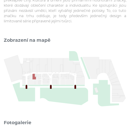
překvapivé činy. Kultura a umění jsou primárními hodnotami značky,
které dodávají oblečení charakter a individualitu. Ke spolupráci jsou
přizváni nezávislí umělci, kteří vytvářejí jedinečné potisky. To, co tuto
značku na trhu odlišuje, je tedy především jedinečný design a
limitované série připravené jejími tvůrci.
Zobrazení na mapě
Fotogalerie