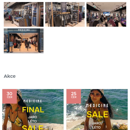
Akce
30
25
ČER
ČER