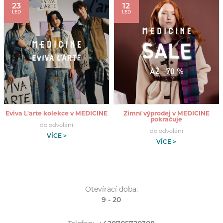
23
12
LED
LED
Eviva L'arte kolekce v MEDICINE
Zimní výprodej v MEDICINE
pokračuje
do odvolání
do odvolání
VÍCE >
VÍCE >
Otevírací doba:
9 - 20