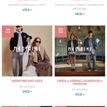
Společná vášeň pro umění!
Objevte novou kolekci v prodejnách
MEDICINE.
VÍCE >
VÍCE >
14
20
DUB
BŘE
MEDICINE MID SALE
FRIDA a SPRING LOOKBOOK v
Medicine
do odvolání
do odvolání
VÍCE >
VÍCE >