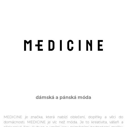
dámská a pánská móda
MEDICINE je značka, která nabízí oblečení, doplňky a věci do
domácnosti. MEDICINE je víc než móda. Je to kreativita, vášeň a