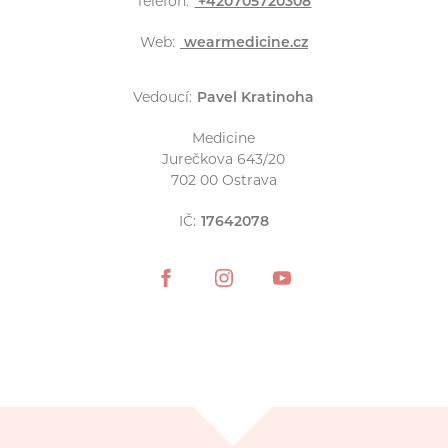
Telefon:
+420705720308
Web:
wearmedicine.cz
Vedoucí:
Pavel Kratinoha
Medicine
Jurečkova 643/20
702 00 Ostrava
IČ:
17642078