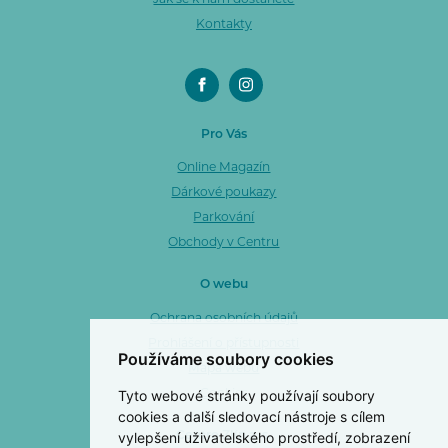
Jak se k nám dostanete
Kontakty
Pro Vás
Online Magazín
Dárkové poukazy
Parkování
Obchody v Centru
O webu
Ochrana osobních údajů
Prohlášení o přístupnosti
Používáme soubory cookies
Mapa webu
Tyto webové stránky používají soubory
Cookies
cookies a další sledovací nástroje s cílem
vylepšení uživatelského prostředí, zobrazení
Centro Zlín a. s.