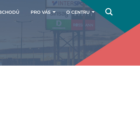
BCHODŮ
PRO VÁS
O CENTRU
Online magazín
Jak se k nám
dostanete
Dárkové poukazy
Kontakty
Parkování