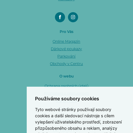
Pro Vás
Online Magazín
Dárkové poukazy
Parkování
Obchody v Centru
O webu
Ochrana osobních údajů
Prohlášení o přístupnosti
Používáme soubory cookies
Mapa webu
Tyto webové stránky používají soubory
Cookies
cookies a další sledovací nástroje s cílem
vylepšení uživatelského prostředí, zobrazení
Centro Zlín a. s.
přizpůsobeného obsahu a reklam, analýzy
OC Centro Zlín