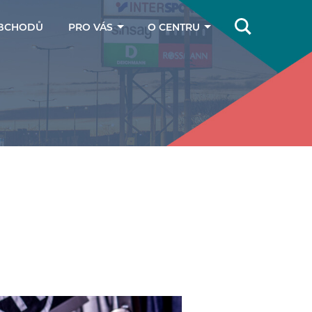
BCHODŮ
PRO VÁS
O CENTRU
Online magazín
Jak se k nám
dostanete
Dárkové poukazy
Kontakty
Parkování