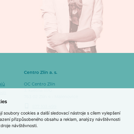
Centro Zlín a. s.
ajů
OC Centro Zlín
3. května 1170
osti
763 02 Zlín 4 - Malenovice
ies
577 103 499
 soubory cookies a další sledovací nástroje s cílem vylepšení
razení přizpůsobeného obsahu a reklam, analýzy návštěvnosti
zdroje návštěvnosti.