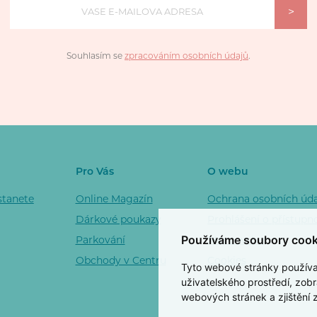
>
Souhlasím se
zpracováním osobních údajů
.
Pro Vás
O webu
stanete
Online Magazín
Ochrana osobních úd
Dárkové poukazy
Prohlášení o přístupn
Používáme soubory cook
Parkování
Mapa webu
Obchody v Centru
Cookies
Tyto webové stránky používají
uživatelského prostředí, zob
webových stránek a zjištění 