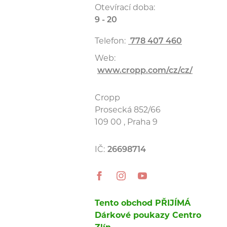
Otevírací doba:
9 - 20
Telefon:
778 407 460
Web:
www.cropp.com/cz/cz/
Cropp
Prosecká 852/66
109 00 , Praha 9
IČ:
26698714
Tento obchod PŘIJÍMÁ
Dárkové poukazy Centro