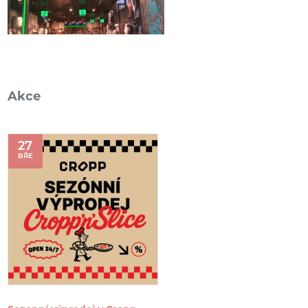
Akce
27
BŘE