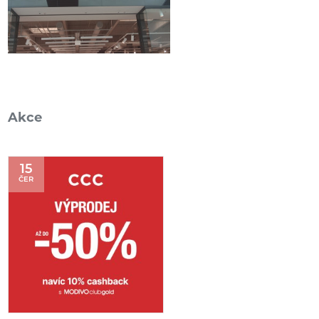
Akce
15
ČER