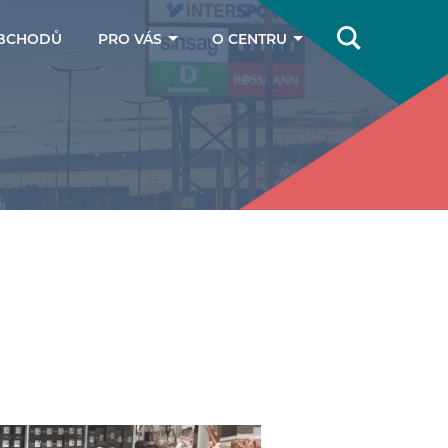
BCHODŮ
PRO VÁS
O CENTRU
Online magazín
Jak se k nám
dostanete
Dárkové poukazy
Kontakty
Parkování