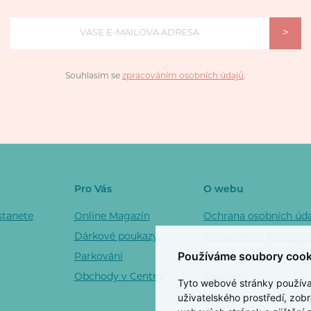
>
Souhlasím se
zpracováním osobních údajů
.
Pro Vás
O webu
stanete
Online Magazín
Ochrana osobních úd
Dárkové poukazy
Prohlášení o přístupn
Používáme soubory cook
Parkování
Mapa webu
Obchody v Centru
Cookies
Tyto webové stránky používají
uživatelského prostředí, zob