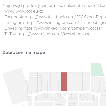
Nejnovější produkty a informace naleznete v našich k
• www: www.ccc.eu/cz
• Facebook: https://www.facebook.com/CCC.CzechRepu
• Instagram: https://www.instagram.com/cccshoesbags
• LinkedIn: https://www.linkedin.com/company/cccsa/
• TikTok: https://www.tiktok.com/@cccshoesbags
Zobrazení na mapě