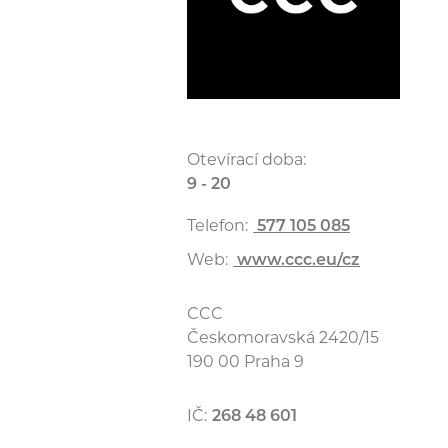
Otevírací doba:
9 - 20
Telefon:
577 105 085
Web:
www.ccc.eu/cz
CCC
Českomoravská 2420/15
190 00 Praha 9
IČ:
268 48 601