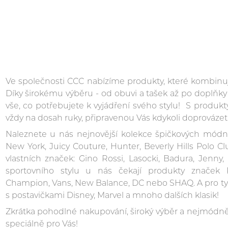
Ve společnosti CCC nabízíme produkty, které kombinují
Díky širokému výběru - od obuvi a tašek až po doplňk
vše, co potřebujete k vyjádření svého stylu! S prod
vždy na dosah ruky, připravenou Vás kdykoli doprovázet
Naleznete u nás nejnovější kolekce špičkových módn
New York, Juicy Couture, Hunter, Beverly Hills Polo C
vlastních značek: Gino Rossi, Lasocki, Badura, Jenny
sportovního stylu u nás čekají produkty značek
Champion, Vans, New Balance, DC nebo SHAQ. A pro t
s postavičkami Disney, Marvel a mnoho dalších klasik!
Zkrátka pohodlné nakupování, široký výběr a nejmódněj
speciálně pro Vás!