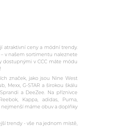
 atraktivní ceny a módní trendy.
y – v našem sortimentu naleznete
ukty dostupnými v CCC máte módu
!
ích značek, jako jsou Nine West
lub, Mexx, G-STAR a širokou škálu
, Sprandi a DeeZee. Na příznivce
 Reebok, Kappa, adidas, Puma,
y nejmenší máme obuv a doplňky
ší trendy - vše na jednom místě,