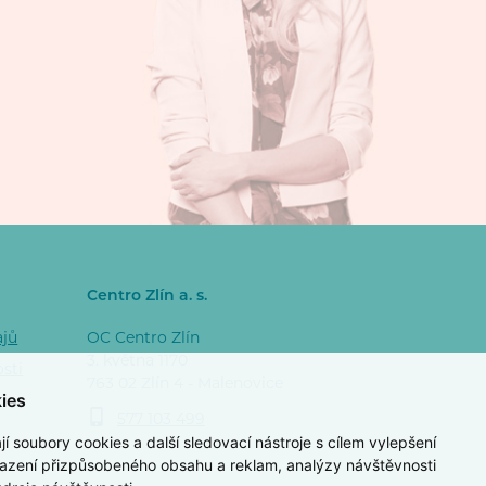
Centro Zlín a. s.
ajů
OC Centro Zlín
3. května 1170
osti
763 02 Zlín 4 - Malenovice
ies
577 103 499
 soubory cookies a další sledovací nástroje s cílem vylepšení
razení přizpůsobeného obsahu a reklam, analýzy návštěvnosti