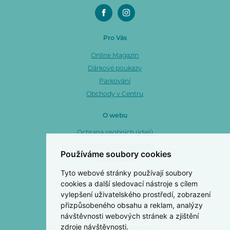
Pro Vás
Online Magazín
Dárkové poukazy
Parkování
Obchody v Centru
O webu
Ochrana osobních údajů
Prohlášení o přístupnosti
Používáme soubory cookies
Mapa webu
Tyto webové stránky používají soubory
Cookies
cookies a další sledovací nástroje s cílem
vylepšení uživatelského prostředí, zobrazení
Centro Zlín a. s.
přizpůsobeného obsahu a reklam, analýzy
OC Centro Zlín
návštěvnosti webových stránek a zjištění
3. května 1170
zdroje návštěvnosti.
763 02 Zlín 4 - Malenovice