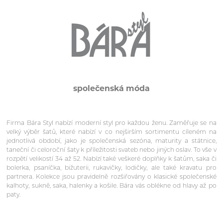
společenská móda
Firma Bára Styl nabízí moderní styl pro každou ženu. Zaměřuje se na
velký výběr šatů, které nabízí v co nejširším sortimentu cíleném na
jednotlivá období, jako je společenská sezóna, maturity a státnice,
taneční či celoroční šaty k příležitosti svateb nebo jiných oslav. To vše v
rozpětí velikostí 34 až 52. Nabízí také veškeré doplňky k šatům, saka či
bolerka, psaníčka, bižuterii, rukavičky, lodičky, ale také kravatu pro
partnera. Kolekce jsou pravidelně rozšiřovány o klasické společenské
kalhoty, sukně, saka, halenky a košile. Bára vás oblékne od hlavy až po
paty.